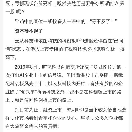
灭，亏损现状台前亮相，毅然决然还是要争夺所谓的“AI第
一股”呢？
采访中的某位一线投资人一语中的，“等不及了！”
资本等不起了
云从科技和依图科技的科创板IPO进度还停留在“已问
询”状态，在港股上市受阻的旷视科技也选择来科创板一搏
高下。
2019年8月，旷视科技向港交所递交IPO招股书，第一
次打出AI企业上市的信号弹。但随着港股上市受阻，寒武
纪科创板风光上市，以云从科技为开始，有头有脸的AI企
业除了“领头羊”商汤科技之外，都不是在科创板上市的路
上，就是传闻科创板上市的路上。
到目前为止，融资上市、冲刺IPO是当下较为恰当地选
择，让市场看到希望和企业的决心。毕竟，众多AI企业都
有大笔资金需求的富贵病。