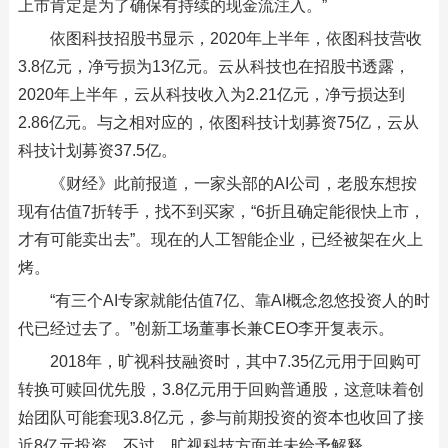
上市肯定是为了确保有持续的现金流注入。”
依图科技招股书显示，2020年上半年，依图科技营收
3.8亿元，净亏损为13亿元。云从科技也在招股书透露，
2020年上半年，云从科技收入为2.21亿元，净亏损达到
2.86亿元。与之相对应的，依图科技计划募资75亿，云从
科技计划募资37.5亿。
《财经》此前报道，一家头部的AI公司，老股东想按
现有估值7折转手，找不到买家，“6折且确定能很快上市，
才有可能卖出去”。现在的人工智能企业，已经被架在火上
烤。
“有三个AI专家就能估值7亿、靠AI概念忽悠投资人的时
代已经过去了。”创新工场董事长兼CEO李开复表示。
2018年，旷视科技融资时，其中7.35亿元用于回购可
转换可赎回优先股，3.8亿元用于回购普通股，这意味着创
始团队可能套现3.8亿元，参与前期投资的资本也收回了接
近8亿元投资。不过，旷视科技方面并未给予解释。