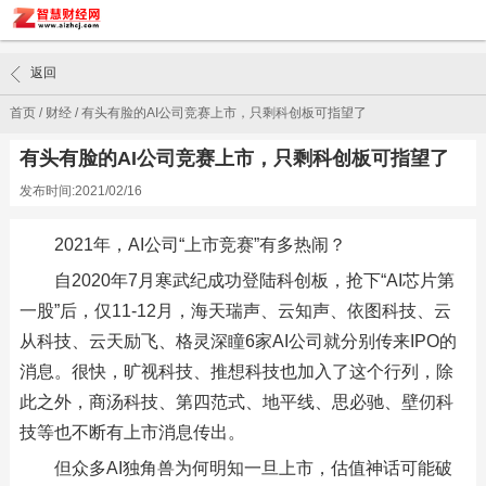
返回
首页
/
财经
/
有头有脸的AI公司竞赛上市，只剩科创板可指望了
有头有脸的AI公司竞赛上市，只剩科创板可指望了
发布时间:2021/02/16
2021年，AI公司“上市竞赛”有多热闹？
自2020年7月寒武纪成功登陆科创板，抢下“AI芯片第
一股”后，仅11-12月，海天瑞声、云知声、依图科技、云
从科技、云天励飞、格灵深瞳6家AI公司就分别传来IPO的
消息。很快，旷视科技、推想科技也加入了这个行列，除
此之外，商汤科技、第四范式、地平线、思必驰、壁仞科
技等也不断有上市消息传出。
但众多AI独角兽为何明知一旦上市，估值神话可能破