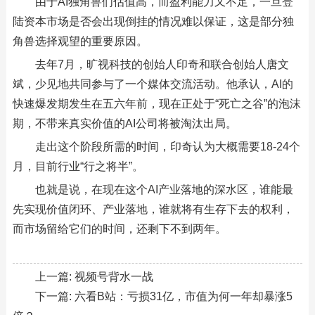
由于AI独角兽们估值高，而盈利能力又不足，一旦登
陆资本市场是否会出现倒挂的情况难以保证，这是部分独
角兽选择观望的重要原因。
去年7月，旷视科技的创始人印奇和联合创始人唐文
斌，少见地共同参与了一个媒体交流活动。他承认，AI的
快速爆发期发生在五六年前，现在正处于“死亡之谷”的泡沫
期，不带来真实价值的AI公司将被淘汰出局。
走出这个阶段所需的时间，印奇认为大概需要18-24个
月，目前行业“行之将半”。
也就是说，在现在这个AI产业落地的深水区，谁能最
先实现价值闭环、产业落地，谁就将有生存下去的权利，
而市场留给它们的时间，还剩下不到两年。
上一篇:
视频号背水一战
下一篇:
六看B站：亏损31亿，市值为何一年却暴涨5