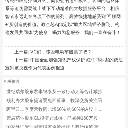
传统的政府招商方式、商协会的运维模式、客商的运营体
系等迫切需要线上线下互动精准的大数据服务平台，相信
智者永远走在各项工作的前列，高效快捷地感受到“互联网
+”所创造的价值。政企芯App定以“助力区域经济腾飞、构
建发展共同体”为使命，竭力为您服务、我们一直在奋斗！
上一篇:
VC们，该卖电动车股票了吧？
下一篇:
中国全面加强知识产权保护 红牛商标案的依法
宣判被央视作为代表案例报道
相关推荐
世纪瑞尔股东君丰银泰及一致行动人等合计减持...
顺利办大股东提请罢免四董事，收深交所关注函
阿里云二季度营收同比增60% 约60%的A股上...
康辰药业股东GL拟清仓减持，已减持160万股
国家外汇管理局跨境资金流出压力有所缓解 跨...