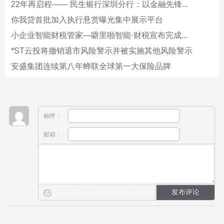
22年再启程—— 民生银行深圳分行：以金融先锋...
你我贷首批加入执行悬赏曝光集中展示平台
小企业智能财税管家—噼里啪智能·财税宣布完成...
*ST云投将撤销退市风险警示并被实施其他风险警示
安盛集团连续第八年蝉联全球第一大保险品牌
称呼：
邮箱：