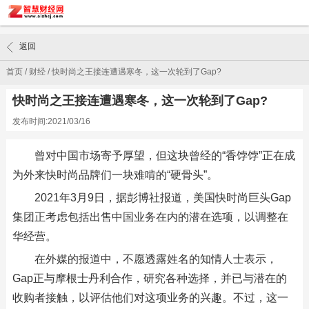
返回
首页
/
财经
/
快时尚之王接连遭遇寒冬，这一次轮到了Gap?
快时尚之王接连遭遇寒冬，这一次轮到了Gap?
发布时间:2021/03/16
曾对中国市场寄予厚望，但这块曾经的“香饽饽”正在成
为外来快时尚品牌们一块难啃的“硬骨头”。
2021年3月9日，据彭博社报道，美国快时尚巨头Gap
集团正考虑包括出售中国业务在内的潜在选项，以调整在
华经营。
在外媒的报道中，不愿透露姓名的知情人士表示，
Gap正与摩根士丹利合作，研究各种选择，并已与潜在的
收购者接触，以评估他们对这项业务的兴趣。不过，这一