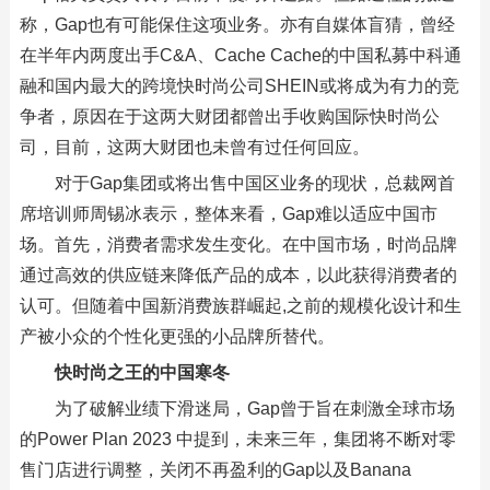
称，Gap也有可能保住这项业务。亦有自媒体盲猜，曾经
在半年内两度出手C&A、Cache Cache的中国私募中科通
融和国内最大的跨境快时尚公司SHEIN或将成为有力的竞
争者，原因在于这两大财团都曾出手收购国际快时尚公
司，目前，这两大财团也未曾有过任何回应。
对于Gap集团或将出售中国区业务的现状，总裁网首
席培训师周锡冰表示，整体来看，Gap难以适应中国市
场。首先，消费者需求发生变化。在中国市场，时尚品牌
通过高效的供应链来降低产品的成本，以此获得消费者的
认可。但随着中国新消费族群崛起,之前的规模化设计和生
产被小众的个性化更强的小品牌所替代。
快时尚之王的中国寒冬
为了破解业绩下滑迷局，Gap曾于旨在刺激全球市场
的Power Plan 2023 中提到，未来三年，集团将不断对零
售门店进行调整，关闭不再盈利的Gap以及Banana