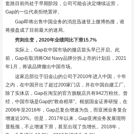
套路目前尚处于早期阶段，公司可能会决定继续运营，
Gap的一位代表拒绝置评。
Gap即将出售中国业务的消息迅速登上微博热搜，谁
将接盘成了目前最大的迷局。
穷则生变，2020年业绩同比下滑15.7%
实际上，Gap在中国市场的撤店苗头早已开启。此
前，Gap在取消将Old Navy品牌分拆上市的计划后，2021
年1月，将该品牌撤出中国市场。
这家总部位于旧金山的公司于2010年进入中国，十年
之内，在中国开出了超过200家门店，并在中国自建工厂。
除了实体店，Gap在淘宝的官方旗舰店共有942万粉丝。曾
经，中国市场是Gap的“救命稻草”。根据国金证券研报，在
2006年至2016年，Gap总复合增速为负，而亚洲业务复合
增速近10%。但是，2017年以来，Gap亚洲业务发展现明
显瓶颈，不止增速下滑，甚至出现了负增长。2018年，