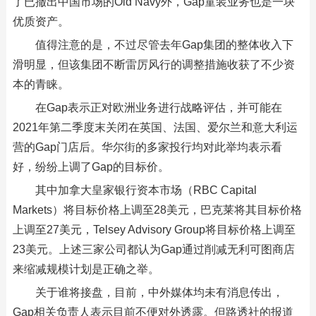
了已撤出中国市场的Old Navy外，Gap童装业务也是一块
优质资产。
值得注意的是，不过尽管去年Gap集团的整体收入下
滑明显，但该集团不断雷厉风行的调整措施收获了不少资
本的青睐。
在Gap表示正对欧洲业务进行战略评估，并可能在
2021年第二季度末关闭在英国、法国、爱尔兰和意大利运
营的Gap门店后。华尔街的多家投行均对此举均表示看
好，纷纷上调了Gap的目标价。
其中加拿大皇家银行资本市场（RBC Capital
Markets）将目标价格上调至28美元，巴克莱将其目标价格
上调至27美元，Telsey Advisory Group将目标价格上调至
23美元。上述三家公司都认为Gap通过削减无利可图商店
来缩减规模计划是正确之举。
关于谁将接盘，目前，中外媒体均未有消息传出，
Gap相关负责人表示目前不便对外透露。但路透社的报道