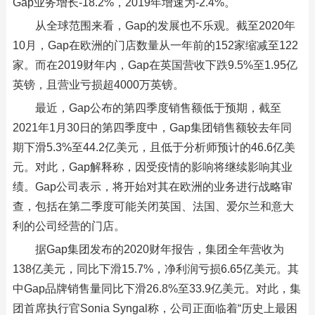
Gap业务增长-18.2%，2019年增速为-2.4%。
从全球范围来看，Gap的发展也不乐观。截至2020年
10月，Gap在欧洲的门店数量从一年前的152家缩减至122
家。而在2019财年内，Gap在英国营收下跌9.5%至1.95亿
英镑，且营业亏损超4000万英镑。
最近，Gap公布的第四季度销售额低于预期，截至
2021年1月30日的第四季度中，Gap集团销售额较去年同
期下滑5.3%至44.2亿美元，且低于分析师预计的46.6亿美
元。对此，Gap解释称，因受疫情的影响将继续影响其业
绩。Gap公司表示，将开始对其在欧洲的业务进行战略审
查，包括在第二季度可能关闭英国、法国、爱尔兰和意大
利的公司经营的门店。
据Gap集团发布的2020财年报告，集团全年营收为
138亿美元，同比下滑15.7%，净利润亏损6.65亿美元。其
中Gap品牌销售量同比下滑26.8%至33.9亿美元。对此，集
团首席执行官Sonia Syngal称，公司正面临着“历史上最困