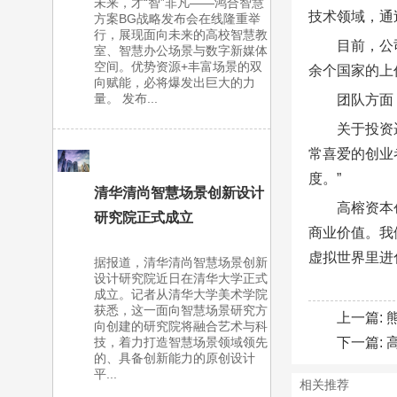
未来，才“智”非凡——鸿合智慧
技术领域，通
方案BG战略发布会在线隆重举
行，展现面向未来的高校智慧教
目前，公
室、智慧办公场景与数字新媒体
空间。优势资源+丰富场景的双
余个国家的上
向赋能，必将爆发出巨大的力
量。 发布...
团队方面，
关于投资
常喜爱的创业
度。”
清华清尚智慧场景创新设计
高榕资本
研究院正式成立
商业价值。我
虚拟世界里进
据报道，清华清尚智慧场景创新
设计研究院近日在清华大学正式
成立。记者从清华大学美术学院
获悉，这一面向智慧场景研究方
上一篇:
向创建的研究院将融合艺术与科
下一篇:
技，着力打造智慧场景领域领先
的、具备创新能力的原创设计
平...
相关推荐