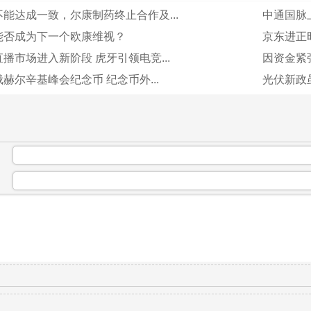
能达成一致，尔康制药终止合作及...
中通国脉上
能否成为下一个欧康维视？
京东进正时
播市场进入新阶段 虎牙引领电竞...
因资金紧张
赫尔辛基峰会纪念币 纪念币外...
光伏新政
：
：