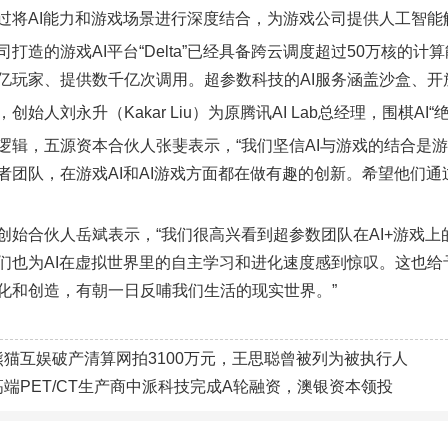
过将AI能力和游戏场景进行深度结合，为游戏公司提供人工智能
司打造的游戏AI平台“Delta”已经具备跨云调度超过50万核的计
亿玩家、提供数千亿次调用。超参数科技的AI服务涵盖沙盒、开放
创始人刘永升（Kakar Liu）为原腾讯AI Lab总经理，围棋AI
逻辑，五源资本合伙人张斐表示，“我们坚信AI与游戏的结合是游戏
者团队，在游戏AI和AI游戏方面都在做有趣的创新。希望他们
创始合伙人岳斌表示，“我们很高兴看到超参数团队在AI+游戏上
们也为AI在虚拟世界里的自主学习和进化速度感到惊叹。这也给
化和创造，有朝一日反哺我们生活的现实世界。”
熊猫互娱破产清算网拍3100万元，王思聪曾被列为被执行人
高端PET/CT生产商中派科技完成A轮融资，澳银资本领投