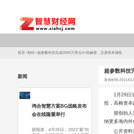
首页
/
财经
/
超参数科技完成3000万美元A+轮融资，五源资本领投
超参数科技完
新闻
发布时间:2021/01/
1月29
投，高榕资本
鸿合智慧方案BG战略发布
据创始人
会在线隆重举行
纳更多海内外
据报道，4月26日，2022“新”向
公开资料