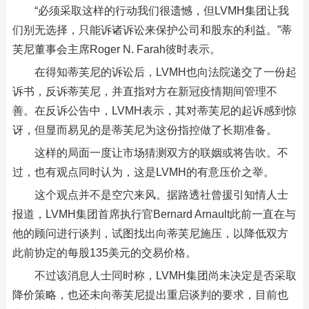
“必须采取这样的行动我们很遗憾，但LVMH集团让我
们别无选择，只能诉诸诉讼来保护公司和股东的利益。”蒂
芙尼董事会主席Roger N. Farah彼时表示。
在得知蒂芙尼的诉讼后，LVMH也向法院递交了一份起
诉书，反诉蒂芙尼，并直指对方在新冠疫情期间管理不
善。在反诉公告中，LVMH表示，其对蒂芙尼的起诉感到惊
讶，但显而易见的是蒂芙尼为这份指控做了长期准备。
这样的局面一度让市场猜测双方的联姻或将告吹。不
过，也有观点同时认为，这是LVMH的有意压价之举。
这个观点并不是空穴来风。据路透社曾援引知情人士
报道，LVMH集团首席执行官Bernard Arnault此前一直在与
他的顾问进行谈判，试图找出向蒂芙尼施压，以降低双方
此前协定的每股135美元的交易价格。
不过该消息人士同时称，LVMH集团尚未决定是否采取
降价策略，也还未向蒂芙尼提出重启谈判的要求，目前也