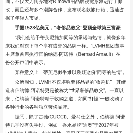
间，不仅大刀阔斧地对Rimowa的品牌视觉形象进行了修
改，而且还与多个潮牌合作，发布联名款旅行箱，迅速占
据了年轻人市场。
手握1528亿美元，“奢侈品教父”登顶全球第三富豪
“我们会给予蒂芙尼施加同等的承诺与热情，就像多年
来我们对旗下每个享有盛誉的品牌一样。”LVMH集团董事
主席兼首席执行官伯纳德·阿诺特（Bernard Arnault）在一
份公开声明中表示。
某种意义上，蒂芙尼似乎难以质疑这份“同等的热情”。
众所周知，LVMH不仅堪称奢侈品界的“收割机”，其缔
造者伯纳德·阿诺特更是被称为“世界奢侈品教父”。一直以
来，伯纳德·阿诺特精于收购之道，如同“打怪”一般收购了
各种行业的各种独立奢侈品牌。
据悉，除了古驰(GUCCI)、爱马仕之外，伯纳德·阿诺
特几乎没有失手过。例如，香水品牌“迪奥”于2017年被