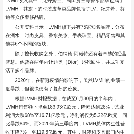
LVMH收入囊中，此外娇兰、高田贤三等香水品牌也属于
LVMH；其旗下的时装皮革类品牌包括了LV、纪梵希、芬
迪等众多奢侈品牌。
公开资料显示，LVMH旗下共有75家知名品牌，分布
在酒水、时尚皮具、香水美妆、手表珠宝、精品零售和其
他共6个不同的板块。
除了擅长收购之外，伯纳德·阿诺特还有着卓越的经营
智慧。他曾在两年内让迪奥（Dior）起死回生，并成功复
活了多个品牌。
2020年，在新冠疫情的影响下，虽然LVMH的业绩一
度暴跌，但很快便有了复苏的迹象。
根据LVMH财报数据，在截至6月30日的半年内，
LVMH销售额下降至183.93亿欧元，降幅达到28%，营业
利润大跌68%至16.71亿欧元，净利润仅为5.22亿欧元，同
比暴跌84%。而2020年第三季度内，LVMH总体内生性营
收下降7%，至119.6亿欧元。其中，时装和皮具部门内生