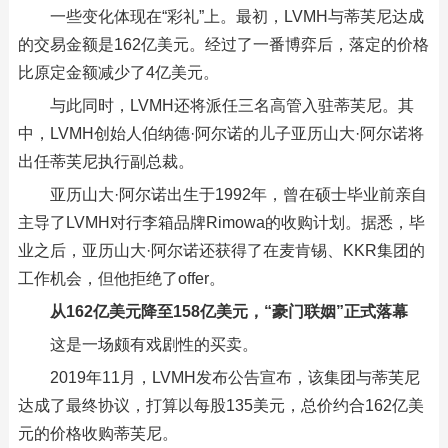
一些变化体现在“彩礼”上。最初，LVMH与蒂芙尼达成
的交易金额是162亿美元。经过了一番博弈后，落定的价格
比原定金额减少了4亿美元。
与此同时，LVMH还将派任三名高管入驻蒂芙尼。其
中，LVMH创始人伯纳德·阿尔诺的儿子亚历山大·阿尔诺将
出任蒂芙尼执行副总裁。
亚历山大·阿尔诺出生于1992年，曾在硕士毕业前亲自
主导了LVMH对行李箱品牌Rimowa的收购计划。据悉，毕
业之后，亚历山大·阿尔诺还获得了在麦肯锡、KKR集团的
工作机会，但他拒绝了offer。
从162亿美元降至158亿美元，“豪门联姻”正式落幕
这是一场颇有戏剧性的买卖。
2019年11月，LVMH发布公告宣布，该集团与蒂芙尼
达成了最终协议，打算以每股135美元，总价约合162亿美
元的价格收购蒂芙尼。