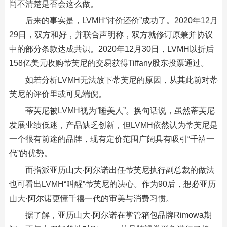
尚不清楚是否会这么做。
后来的事实是，LVMH“讨价还价”成功了。2020年12月
29日，双方和好，并联合声明称，双方就修订原兼并协议
中的部分条款达成共识。2020年12月30日，LVMH以折后
158亿美元收购蒂芙尼的交易获得Tiffany股东投票通过。
如若分析LVMH无法放下蒂芙尼的原因，从其此前对蒂
芙尼的评价里或可见端倪。
蒂芙尼被LVMH视为“睡美人”。换句话说，虽然蒂芙尼
发展业绩低迷，产品缺乏创新，但LVMH依然认为蒂芙尼是
一个很有前途的品牌，现有定价范围广阔具有吸引“千禧一
代”的优势。
而指派亚历山大·阿尔诺出任蒂芙尼执行副总裁的做法
也可看出LVMH“叫醒”蒂芙尼的决心。作为90后，想必亚历
山大·阿尔诺更懂千禧一代的审美与消费习惯。
据了解，亚历山大·阿尔诺在掌管箱包品牌Rimowa期