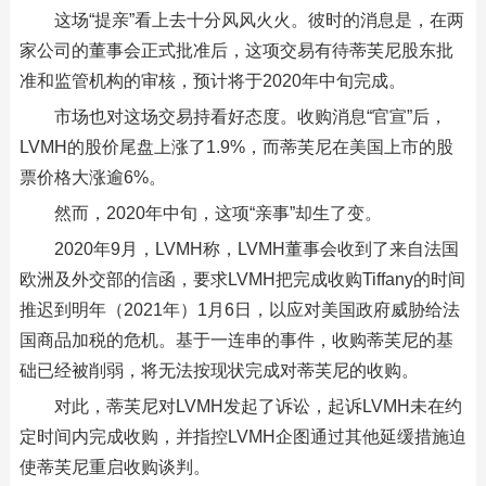
这场“提亲”看上去十分风风火火。彼时的消息是，在两
家公司的董事会正式批准后，这项交易有待蒂芙尼股东批
准和监管机构的审核，预计将于2020年中旬完成。
市场也对这场交易持看好态度。收购消息“官宣”后，
LVMH的股价尾盘上涨了1.9%，而蒂芙尼在美国上市的股
票价格大涨逾6%。
然而，2020年中旬，这项“亲事”却生了变。
2020年9月，LVMH称，LVMH董事会收到了来自法国
欧洲及外交部的信函，要求LVMH把完成收购Tiffany的时间
推迟到明年（2021年）1月6日，以应对美国政府威胁给法
国商品加税的危机。基于一连串的事件，收购蒂芙尼的基
础已经被削弱，将无法按现状完成对蒂芙尼的收购。
对此，蒂芙尼对LVMH发起了诉讼，起诉LVMH未在约
定时间内完成收购，并指控LVMH企图通过其他延缓措施迫
使蒂芙尼重启收购谈判。