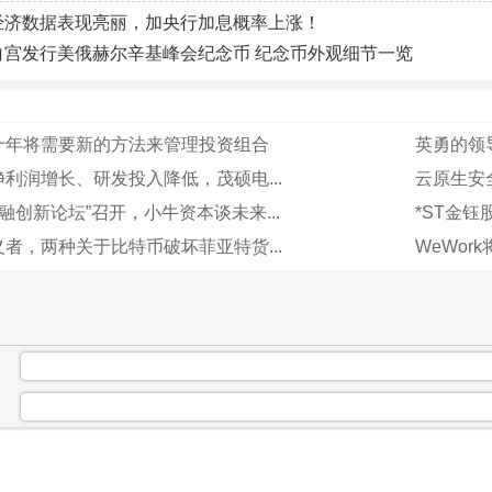
经济数据表现亮丽，加央行加息概率上涨！
白宫发行美俄赫尔辛基峰会纪念币 纪念币外观细节一览
十年将需要新的方法来管理投资组合
英勇的领
利润增长、研发投入降低，茂硕电...
云原生安
金融创新论坛”召开，小牛资本谈未来...
*ST金钰
者，两种关于比特币破坏菲亚特货...
WeWor
：
：