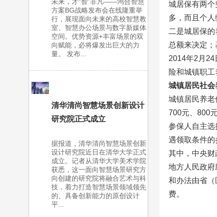
未来，才“智”非凡——鸿合智慧
城居保有两个
方案BG战略发布会在线隆重举
多，而且个人
行，展现面向未来的高校智慧教
室、智慧办公场景与数字新媒体
二是城居保的
空间。优势资源+丰富场景的双
总额来决定；
向赋能，必将爆发出巨大的力
量。 发布...
2014年2
险和城镇职工
城镇居民社会
城镇居民养老保
清华清尚智慧场景创新设计
700元、80
研究院正式成立
参保人自主选
遇领取条件的
据报道，清华清尚智慧场景创新
设计研究院近日在清华大学正式
其中，中央财
成立。记者从清华大学美术学院
地方人民政府
获悉，这一面向智慧场景研究方
向创建的研究院将融合艺术与科
和办法由省（
技，着力打造智慧场景领域领先
费。
的、具备创新能力的原创设计
平...