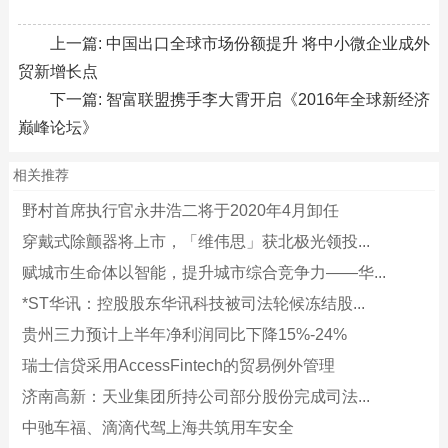
上一篇:
中国出口全球市场份额提升 将中小微企业成外
贸新增长点
下一篇:
智富联盟携手李大霄开启《2016年全球新经济
巅峰论坛》
相关推荐
野村首席执行官永井浩二将于2020年4月卸任
穿戴式除颤器将上市，「维伟思」获北极光领投...
赋城市生命体以智能，提升城市综合竞争力——华...
*ST华讯：控股股东华讯科技被司法轮候冻结股...
贵州三力预计上半年净利润同比下降15%-24%
瑞士信贷采用AccessFintech的贸易例外管理
济南高新：天业集团所持公司部分股份完成司法...
中驰车福、滴滴代驾上海共筑用车安全