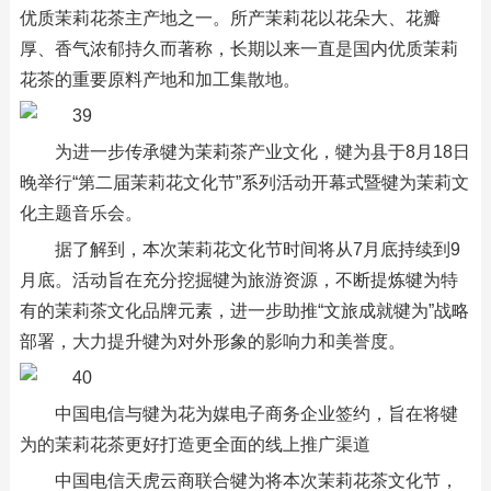
优质茉莉花茶主产地之一。所产茉莉花以花朵大、花瓣
厚、香气浓郁持久而著称，长期以来一直是国内优质茉莉
花茶的重要原料产地和加工集散地。
为进一步传承犍为茉莉茶产业文化，犍为县于8月18日
晚举行“第二届茉莉花文化节”系列活动开幕式暨犍为茉莉文
化主题音乐会。
据了解到，本次茉莉花文化节时间将从7月底持续到9
月底。活动旨在充分挖掘犍为旅游资源，不断提炼犍为特
有的茉莉茶文化品牌元素，进一步助推“文旅成就犍为”战略
部署，大力提升犍为对外形象的影响力和美誉度。
中国电信与犍为花为媒电子商务企业签约，旨在将犍
为的茉莉花茶更好打造更全面的线上推广渠道
中国电信天虎云商联合犍为将本次茉莉花茶文化节，