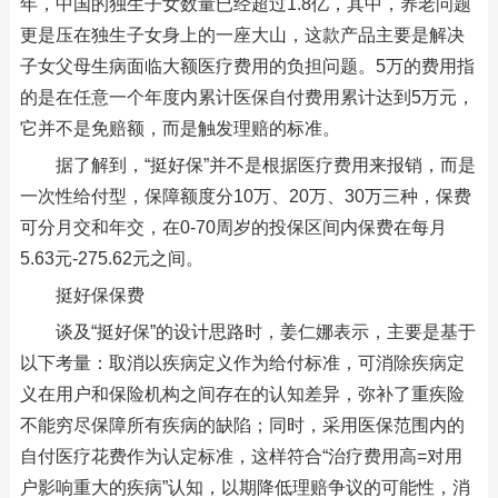
年，中国的独生子女数量已经超过1.8亿，其中，养老问题
更是压在独生子女身上的一座大山，这款产品主要是解决
子女父母生病面临大额医疗费用的负担问题。5万的费用指
的是在任意一个年度内累计医保自付费用累计达到5万元，
它并不是免赔额，而是触发理赔的标准。
据了解到，“挺好保”并不是根据医疗费用来报销，而是
一次性给付型，保障额度分10万、20万、30万三种，保费
可分月交和年交，在0-70周岁的投保区间内保费在每月
5.63元-275.62元之间。
挺好保保费
谈及“挺好保”的设计思路时，姜仁娜表示，主要是基于
以下考量：取消以疾病定义作为给付标准，可消除疾病定
义在用户和保险机构之间存在的认知差异，弥补了重疾险
不能穷尽保障所有疾病的缺陷；同时，采用医保范围内的
自付医疗花费作为认定标准，这样符合“治疗费用高=对用
户影响重大的疾病”认知，以期降低理赔争议的可能性，消