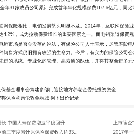
年全年31家成员公司累计完成首年年化规模保费107.6亿元，同比增长
。
联网保险相比，电销发展势头明显不及。2014年，互联网保险业务
达4.2%，成为拉动保费增长的重要因素之一。而电销渠道保费规
电销市场是否会没落的说法，有保险公司人士表示，尽管寿险电
种销售方式仍旧拥有较强的生命力。今后，有实力的保险公司会
先进的系统、专业化的管理、高素质的队伍，并将其整合进多元
社保基金理事会筹建多部门迎接地方养老金委托投资资金
安邦保险竞购伦敦金融城 创下出价记录
增长 中国人寿保费增速平稳回升
上市险企
前三季度累计原保险保费收入约33...
2017年