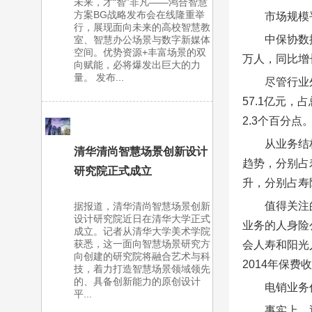
未来，才“智”非凡——鸿合智慧
方案BG战略发布会在线隆重举
市场规模
行，展现面向未来的高校智慧教
中保协数
室、智慧办公场景与数字新媒体
空间。优势资源+丰富场景的双
万人，同比增长
向赋能，必将爆发出巨大的力
量。 发布...
尽管行业
57.1亿元，
2.3个百分点
从业务结
清华清尚智慧场景创新设计
趋势，分别占寿
研究院正式成立
升，分别占寿
值得关注
据报道，清华清尚智慧场景创新
设计研究院近日在清华大学正式
业务的人身险
成立。记者从清华大学美术学院
获悉，这一面向智慧场景研究方
会人寿和阳光
向创建的研究院将融合艺术与科
2014年保
技，着力打造智慧场景领域领先
的、具备创新能力的原创设计
电销业务
平...
事实上，