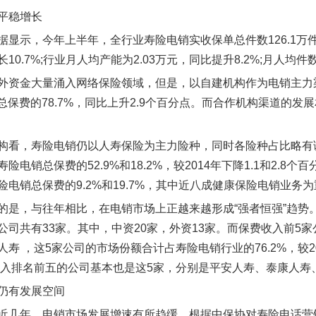
平稳增长
据显示，今年上半年，全行业寿险电销实收保单总件数126.1万件
10.7%;行业月人均产能为2.03万元，同比提升8.2%;月人均件
外资金大量涌入网络保险领域，但是，以自建机构作为电销主力
占总保费的78.7%，同比上升2.9个百分点。而合作机构渠道的发
。
构看，寿险电销仍以人寿保险为主力险种，同时各险种占比略有
险电销总保费的52.9%和18.2%，较2014年下降1.1和2.
险电销总保费的9.2%和19.7%，其中近八成健康保险电销业务
的是，与往年相比，在电销市场上正越来越形成“强者恒强”趋势。
公司共有33家。其中，中资20家，外资13家。而保费收入前5家
人寿 ，这5家公司的市场份额合计占寿险电销行业的76.2%，较2
费收入排名前五的公司基本也是这5家，分别是平安人寿、泰康人
仍有发展空间
近几年，电销市场发展增速有所趋缓。根据中保协对寿险电话营销