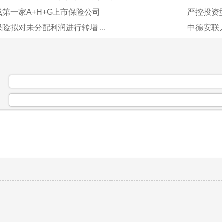
第一家A+H+G上市保险公司
严控投资型
险拟对未分配利润进行转增 ...
中德安联人
：
：