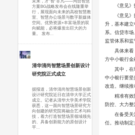
未来，才“智”非凡——鸿合智慧
《意见》
方案BG战略发布会在线隆重举
行，展现面向未来的高校智慧教
《意见》
室、智慧办公场景与数字新媒体
空间。优势资源+丰富场景的双
升，基本建立
向赋能，必将爆发出巨大的力
系。信贷市场
量。 发布...
监管体系和监
具体来看
方中小银行金
清华清尚智慧场景创新设计
其中，在
研究院正式成立
中小银行要坚
改造。继续推
据报道，清华清尚智慧场景创新
设计研究院近日在清华大学正式
精准有效
成立。记者从清华大学美术学院
防控、大力整
获悉，这一面向智慧场景研究方
向创建的研究院将融合艺术与科
在备受关
技，着力打造智慧场景领域领先
的、具备创新能力的原创设计
任。推动制定
平...