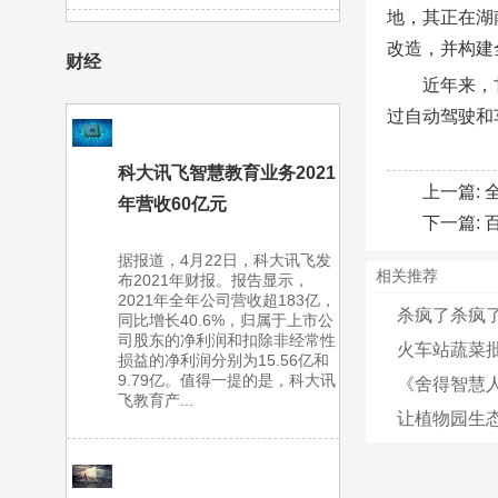
地，其正在湖
改造，并构建
财经
近年来，
过自动驾驶和
科大讯飞智慧教育业务2021
上一篇:
年营收60亿元
下一篇:
据报道，4月22日，科大讯飞发
相关推荐
布2021年财报。报告显示，
2021年全年公司营收超183亿，
杀疯了杀疯了
同比增长40.6%，归属于上市公
司股东的净利润和扣除非经常性
火车站蔬菜
损益的净利润分别为15.56亿和
9.79亿。值得一提的是，科大讯
《舍得智慧人
飞教育产...
让植物园生态