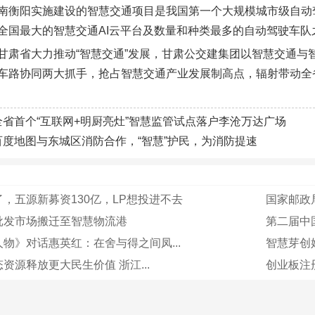
南衡阳实施建设的智慧交通项目是我国第一个大规模城市级自动驾
全国最大的智慧交通AI云平台及数量和种类最多的自动驾驶车队
甘肃省大力推动“智慧交通”发展，甘肃公交建集团以智慧交通与
车路协同两大抓手，抢占智慧交通产业发展制高点，辐射带动全
全省首个“互联网+明厨亮灶”智慧监管试点落户李沧万达广场
百度地图与东城区消防合作，“智慧”护民，为消防提速
，五源新募资130亿，LP想投进不去
国家邮政局
批发市场搬迁至智慧物流港
第二届中
物》对话惠英红：在舍与得之间凤...
智慧芽创始
资源释放更大民生价值 浙江...
创业板注册