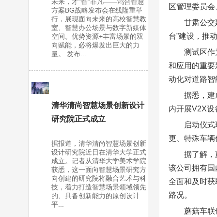
未来，才“智”非凡——鸿合智慧
区管理委员会
方案BG战略发布会在线隆重举
行，展现面向未来的高校智慧教
甘肃公交
室、智慧办公场景与数字新媒体
台”建设，推
空间。优势资源+丰富场景的双
向赋能，必将爆发出巨大的力
测试区作
量。 发布...
和应用的重要
动化对道路智
据悉，建
清华清尚智慧场景创新设计
内开展V2X
研究院正式成立
启动仪式
更、特殊车辆
据报道，清华清尚智慧场景创新
设计研究院近日在清华大学正式
据了解，
成立。记者从清华大学美术学院
该公司拥有国
获悉，这一面向智慧场景研究方
向创建的研究院将融合艺术与科
全面和及时获
技，着力打造智慧场景领域领先
路况。
的、具备创新能力的原创设计
平...
蘑菇车联