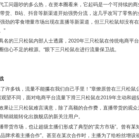
代工问题吵的多么热，在资本圈看来，它起码是一个可持续的商业
直播带货、B站、抖音等新渠道开始强势分流，这几乎改写了零售
年最强劲的零食增量市场出现在直播等新渠道，但三只松鼠却没有
。”
具名的三只松鼠内部人士透露，2020年三只松鼠在传统电商平
圈信心不足的根源。“眼下三只松鼠在进行流量保卫战。
战
花了许多钱，流量不能攥在我们自己手里！”章燎原曾在三只松鼠公
的踌躇观望不同，面对电商平台流量下滑三只松鼠在2019年主动和
效果让三只松鼠难言满意，除了高额的合作费，直播带货的观众
营销就能转化出旗舰店的新关注用户。
播带货市场，也让超级主播们形成了典型的“卖方市场”。曾有某
是品牌求着主播合作”。甚至在某次合作时，主播为了给粉丝增设