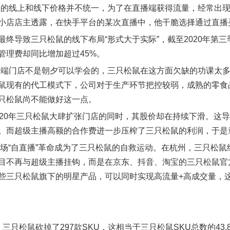
鼠的线上和线下价格并不统一，为了在直播端获得流量，经常出现
小店店主透露，在快手平台的某次直播中，他干脆选择通过直播
最终导致三只松鼠的线下布局“形式大于实际”，截至2020年第
店管理费却同比增加超过45%。
终端门店不是朝夕可以学会的，三只松鼠在这方面欠缺的功课太多
鼠现有的代工模式下，公司对于生产环节把控较弱，成熟的零食
只松鼠尚不能做好这一点。
020年三只松鼠大肆扩张门店的同时，其股价却在持续下滑。这
。而超级主播高额的合作费进一步压榨了三只松鼠的利润，于是章
年一场“自直播”革命成为了三只松鼠的自救运动。在杭州，三只松
目不再与超级主播挂钩，而是在京东、抖音、淘宝的三只松鼠官
些三只松鼠旗下的明星产品，可以同时实现高流量+高成交量，这
，三只松鼠砍掉了297款SKU，这相当于三只松鼠SKU总数的43