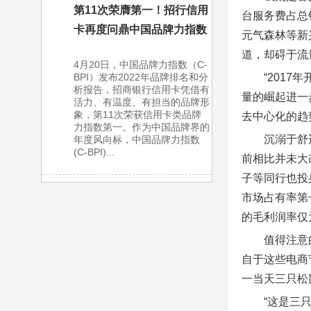
第11次荣膺第一！招行信用
台服务费占总
卡再度问鼎中国品牌力指数
元气森林等新
道，却碍于流
4月20日，中国品牌力指数（C-
“201
BPI）发布2022年品牌排名和分
析报告，招商银行信用卡凭借有
量的崛起进一步
活力、有温度、有担当的品牌形
象，第11次荣获信用卡类品牌
去中心化的趋
力指数第一。作为中国品牌界的
沉溺于舒
年度风向标，中国品牌力指数
(C-BPI)...
前相比并未大
子等同行也投
市场占有率第
的毛利润率仅为
值得注意
自于这些电商
一当天三只松鼠
“这是三