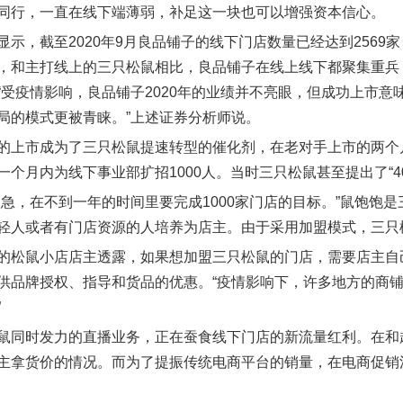
同行，一直在线下端薄弱，补足这一块也可以增强资本信心。
显示，截至2020年9月良品铺子的线下门店数量已经达到2569家
，和主打线上的三只松鼠相比，良品铺子在线上线下都聚集重兵：除
“受疫情影响，良品铺子2020年的业绩并不亮眼，但成功上市
局的模式更被青睐。”上述证券分析师说。
的上市成为了三只松鼠提速转型的催化剂，在老对手上市的两个月
一个月内为线下事业部扩招1000人。当时三只松鼠甚至提出了“4
很急，在不到一年的时间里要完成1000家门店的目标。”鼠饱饱
轻人或者有门店资源的人培养为店主。由于采用加盟模式，三只
的松鼠小店店主透露，如果想加盟三只松鼠的门店，需要店主自
供品牌授权、指导和货品的优惠。“疫情影响下，许多地方的商
”
鼠同时发力的直播业务，正在蚕食线下门店的新流量红利。在和
主拿货价的情况。而为了提振传统电商平台的销量，在电商促销