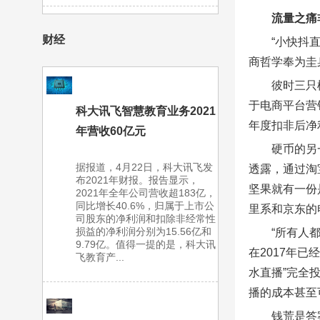
流量之痛
财经
“小快抖
商哲学奉为圭
彼时三只
于电商平台营
科大讯飞智慧教育业务2021
年度扣非后净利
年营收60亿元
硬币的另
据报道，4月22日，科大讯飞发
透露，通过淘
布2021年财报。报告显示，
坚果就有一份
2021年全年公司营收超183亿，
同比增长40.6%，归属于上市公
里系和京东的
司股东的净利润和扣除非经常性
损益的净利润分别为15.56亿和
“所有人
9.79亿。值得一提的是，科大讯
在2017年
飞教育产...
水直播”完全
播的成本甚至
钱荒是答