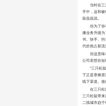
当时在三
手中，这和被
鼠侃侃说。
但为了弥
播业务升级为
书、快手、抖
代价抢占新流
但这意味
公司若想在短
“三只松
下正是章燎原选
线下渠道。值
在三只松
三只松鼠带来
二线城市趋于