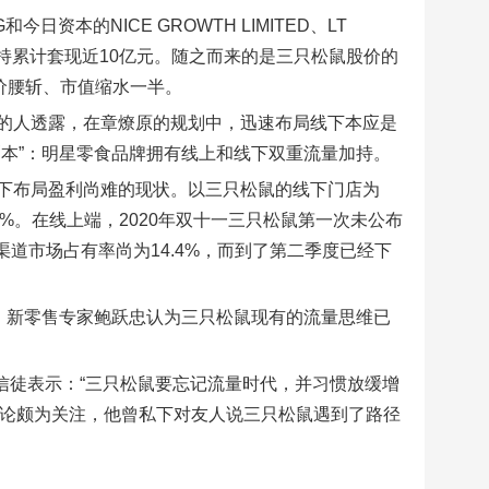
资本的NICE GROWTH LIMITED、LT
过连续减持累计套现近10亿元。随之而来的是三只松鼠股价的
鼠股价腰斩、市值缩水一半。
的人透露，在章燎原的规划中，迅速布局线下本应是
本”：明星零食品牌拥有线上和线下双重流量加持。
下布局盈利尚难的现状。以三只松鼠的线下门店为
9%。在线上端，2020年双十一三只松鼠第一次未公布
渠道市场占有率尚为14.4%，而到了第二季度已经下
、新零售专家鲍跃忠认为三只松鼠现有的流量思维已
云信徒表示：“三只松鼠要忘记流量时代，并习惯放缓增
”理论颇为关注，他曾私下对友人说三只松鼠遇到了路径