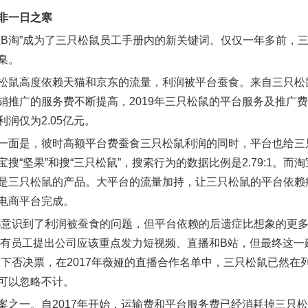
非一日之寒
直B淘”成为了三只松鼠员工手册内的新关键词。仅仅一年多前，三
臬。
松鼠高度依赖天猫和京东的流量，利润被平台蚕食。来自三只松鼠财
销推广的服务费不断提高，2019年三只松鼠的平台服务及推广费高
润仅为2.05亿元。
一面是，彼时高额平台费蚕食三只松鼠利润的同时，平台也给三
宝搜“坚果”和搜“三只松鼠”，搜索行为的数据比例是2.79:1
是三只松鼠的产品。大平台的流量加持，让三只松鼠的平台依赖症
电商平台完成。
都意识到了利润被蚕食的问题，但平台依赖的后遗症比想象的更多
已经有员工提出公司应该重点发力短视频、直播和B站，但最终这
投下否决票，在2017年薇娅的直播合作名单中，三只松鼠已然
可以忽略不计。
案之一。自2017年开始，运输费和平台服务费已经消耗掉三只松