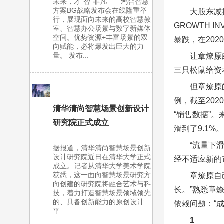
未来，才“智”非凡——鸿合智慧
方案BG战略发布会在线隆重举
大股东减持
行，展现面向未来的高校智慧教
GROWTH 
室、智慧办公场景与数字新媒体
空间。优势资源+丰富场景的双
暴跌，在202
向赋能，必将爆发出巨大的力
量。 发布...
让章燎原
三只松鼠给资
但章燎原
例，截至20
清华清尚智慧场景创新设计
“销售数据”
研究院正式成立
滑到了9.1%。
“流量下
据报道，清华清尚智慧场景创新
设计研究院近日在清华大学正式
经不适应新的
成立。记者从清华大学美术学院
获悉，这一面向智慧场景研究方
章燎原自
向创建的研究院将融合艺术与科
长。”熟悉章
技，着力打造智慧场景领域领先
的、具备创新能力的原创设计
依赖问题：“
平...
1