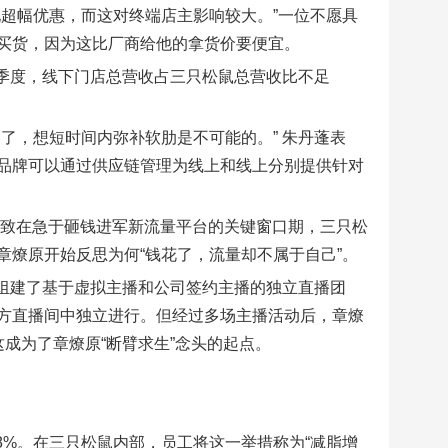
超幅优惠，而这对终端店主影响较大。”一位不愿具
买货，因为这比厂商给他的拿货价要便宜。
三季度，线下门店总营收占三只松鼠总营收比不足
了，想短时间内弥补软肋是不可能的。” 朱丹蓬表
品牌可以通过供应链管理为线上和线上分别提供针对
导致在急于砸钱进军新流量平台的关键窗口期，三只松
燎原开始反思为何“钱花了，流量却不属于自己”。
鼠组建了基于虚拟主播和公司签约主播的独立直播团
方直播间中独立进行。但经过多场主播活动后，章燎
成为了章燎原“断臂求生”念头的起点。
.8%。在三只松鼠内部，员工将这一举措称为“减脂增