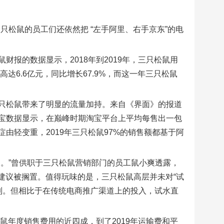
只松鼠的员工们还依然把 “左手阿里、右手京东”的电
报的数据显示，2018年到2019年，三只松鼠用
达6.6亿元，同比增长67.9%，而这一年三只松鼠
只松鼠带来了明显的流量加持。来自《界面》的报道
。而淘宝数据显示，在巅峰时期淘宝平台上平均每售出一包
由轻变重，2019年三只松鼠97%的销售额都基于阿
。”曾供职于三只松鼠营销部门的员工鼠小爽透露，
一建议被搁置。值得玩味的是，三只松鼠高层并未对“试
在列。但相比于在传统电商推广渠道上的投入，试水直
鼠年度销售费用的近四成，到了2019年运输费和平