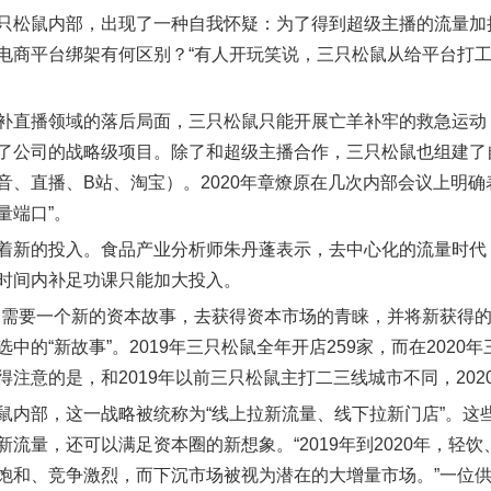
只松鼠内部，出现了一种自我怀疑：为了得到超级主播的流量加
电商平台绑架有何区别？“有人开玩笑说，三只松鼠从给平台打工
补直播领域的落后局面，三只松鼠只能开展亡羊补牢的救急运动，
了公司的战略级项目。除了和超级主播合作，三只松鼠也组建了自
音、直播、B站、淘宝）。2020年章燎原在几次内部会议上明
量端口”。
着新的投入。食品产业分析师朱丹蓬表示，去中心化的流量时代
时间内补足功课只能加大投入。
鼠需要一个新的资本故事，去获得资本市场的青睐，并将新获得的
中的“新故事”。2019年三只松鼠全年开店259家，而在202
得注意的是，和2019年以前三只松鼠主打二三线城市不同，20
鼠内部，这一战略被统称为“线上拉新流量、线下拉新门店”。这
新流量，还可以满足资本圈的新想象。“2019年到2020年，
饱和、竞争激烈，而下沉市场被视为潜在的大增量市场。”一位