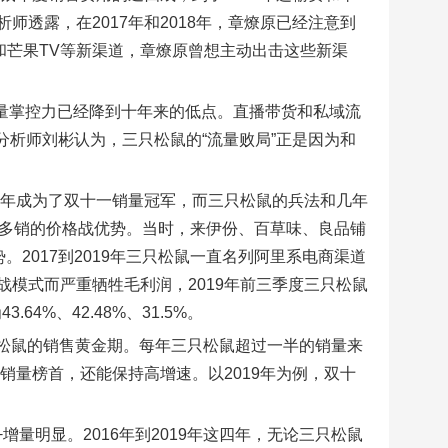
师透露，在2017年和2018年，章燎原已经注意到
和芒果TV等新渠道，章燎原曾想主动出击这些新渠
的流量掌控力已经降到十年来的低点。直播带货和私域流
rs资深分析师刘彬认为，三只松鼠的“流量败局”正是因为和
八年成为了双十一销量冠军，而三只松鼠的兵法和几年
利多销的价格战优势。当时，来伊份、百草味、良品铺
2017到2019年三只松鼠一直名列阿里系电商渠道
模式而严重牺牲毛利润，2019年前三季度三只松鼠
4%、42.48%、31.5%。
只松鼠的销售黄金期。每年三只松鼠超过一半的销量来
销量榜首，还能保持高增速。以2019年为例，双十
量明显。2016年到2019年这四年，无论三只松鼠