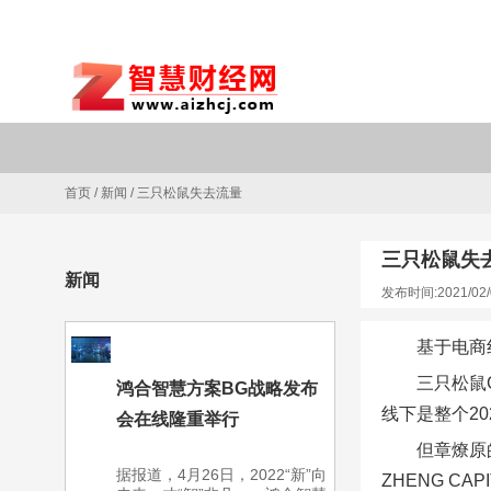
首页
/
新闻
/
三只松鼠失去流量
三只松鼠失
新闻
发布时间:2021/02/
基于电商
三只松鼠
鸿合智慧方案BG战略发布
线下是整个20
会在线隆重举行
但章燎原的
据报道，4月26日，2022“新”向
ZHENG CA