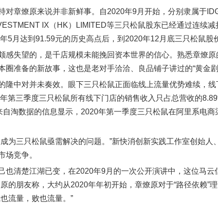
对章燎原来说并非新鲜事。自2020年9月开始，分别隶属于IDG和今日
INVESTMENT IX（HK）LIMITED等三只松鼠股东已经通
0年5月达到91.59元的历史高点后，到2020年12月底三只松
颇感失望的，是千店规模未能挽回资本世界的信心。熟悉章燎原
本圈准备的新故事，这也是老对手洽洽、良品铺子讲过的“黄金剧
的隆中对并未奏效。眼下三只松鼠正面临线上流量优势难续，线
20年第三季度三只松鼠所有线下门店的销售收入只占总营收的8.8
。来自淘数据的信息显示，2020年第一季度三只松鼠在阿里系电商
滑成为三只松鼠亟需解决的问题。”新快消创新实践工作室创始人
市场竞争。
己也清楚江湖已变，在2020年9月的一次公开演讲中，这位马
燎原的朋友称，大约从2020年年初开始，章燎原对于“路径依赖
成也流量，败也流量。”