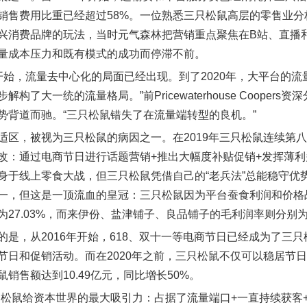
销售费用比重已经超过58%。一位熟悉三只松鼠高层的零售业分析
兴消费品牌的玩法，当时元气森林把营销重点聚焦在B站、直播
量成本压力和既有模式的成功而停滞不前。
7年开始，流量去中心化的局面已经出现。到了2020年，大平台
解构了大一统的流量格局。”前Pricewaterhouse Coope
势背道而驰。“三只松鼠错失了在流量端转型的良机。”
适区，被视为三只松鼠的病因之一。在2019年三只松鼠连续第
改：通过电商节日进行话题营销+推出大幅度补贴促销+发挥薄
身于线上零食大战，但三只松鼠凭借自己的“老兵法”总能稳守优势。
一，但这是一顶流血的皇冠：三只松鼠因为平台蚕食利润和价格战
27.03%，而来伊份、盐津铺子、良品铺子的毛利润率则分别为43.6
的是，从2016年开始，618、双十一等电商节日已经成为了三
节日和促销活动。而在2020年之前，三只松鼠不仅可以稳居节日
销售额达到10.49亿元，同比增长50%。
只松鼠给资本世界的最大吸引力：占据了流量端口+一直持续获客+增