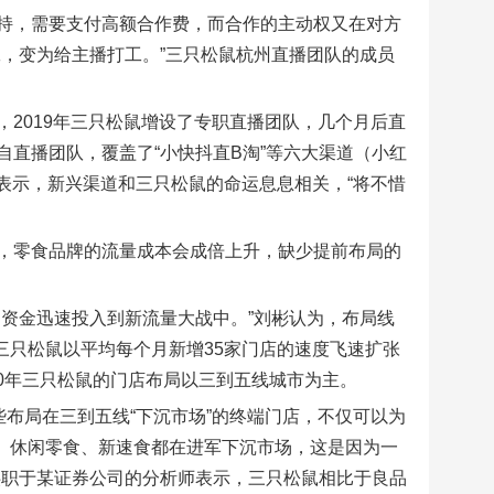
持，需要支付高额合作费，而合作的主动权又在对方
，变为给主播打工。”三只松鼠杭州直播团队的成员
2019年三只松鼠增设了专职直播团队，几个月后直
直播团队，覆盖了“小快抖直B淘”等六大渠道（小红
确表示，新兴渠道和三只松鼠的命运息息相关，“将不惜
，零食品牌的流量成本会成倍上升，缺少提前布局的
资金迅速投入到新流量大战中。”刘彬认为，布局线
0年三只松鼠以平均每个月新增35家门店的速度飞速扩张
20年三只松鼠的门店布局以三到五线城市为主。
些布局在三到五线“下沉市场”的终端门店，不仅可以为
轻饮、休闲零食、新速食都在进军下沉市场，这是因为一
供职于某证券公司的分析师表示，三只松鼠相比于良品