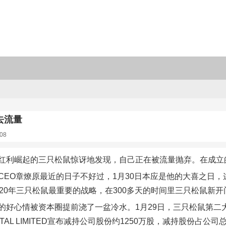
去流量
08
红利崛起的三只松鼠惊讶地发现，自己正在被流量抛弃。在成立
CEO章燎原最近的日子不好过，1月30日本应是他的大喜之日，
20年三只松鼠最重要的战略，在300多天的时间里三只松鼠新开门
好心情被资本圈提前浇了一盆冷水。1月29日，三只松鼠第二大股东NI
PITAL LIMITED宣布减持公司股份约1250万股，减持股份占公司