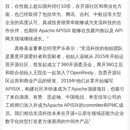
目，在性能上超出国外同行10倍，在开源社区和商业化方
面，也已经取得了包括华为
、腾讯、吉利、中航信等大型
企业的高度认可。真成投资很荣幸能够成为支流科技的合
作伙伴，也期待 Apache APISIX 能够在负载均衡以及 API
网关领域继续成长。”
真格基金董事总经理尹乐表示：“支流科技的创始团队
是重度开源爱好者和贡献者，创始人温铭从 2015年开始运
营开源社区，曾发起成立了360开源委员会，离开360之后
和联合创始人王院生一起加入了OpenResty，负责开源社
区运营和商业产品的研发。2019年他们从零开始编写
APISIX，构建社区并快速成为了Apache顶级项目，也吸引
了来自滴滴、有赞、思必驰、中国电信、奇安信等公司的
工程师们加入并成为Apache APISIX的committer和PMC成
员。我们相信支流科技未来在开源+云原生领域还能为企业
数字化转型打造更方便易用的中间件产品”