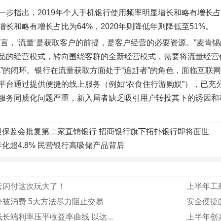
一步指出，2019年个人手机银行使用频率明显增长和略有增长占比为
增长和略有增长占比为64%，2020年则降低年则降低至51%。
而言，‘流量’是获取客户的前提，是客户经营的必要资源。”麦
品的经营模式，转向围绕客群的全新经营模式，需要将流量经营作
化”的闭环。银行在流量获取方面处于“追赶者”的角色，面临互联
平台通过提供便捷的线上服务（例如“衣食住行游购娱”），已充
服务同质化问题严重，新入局者缺乏吸引用户转投其下的诱因和
银保监会批复第二家直销银行 招商银行旗下拓扑银行即将面世
年化超4.8% 民营银行高吸储产品背后
云闪付这次玩大了！
上半年工
被消费 5大方法尽力阻止交易
安全便捷
长端利率压平收益率曲线 以达...
上半年创