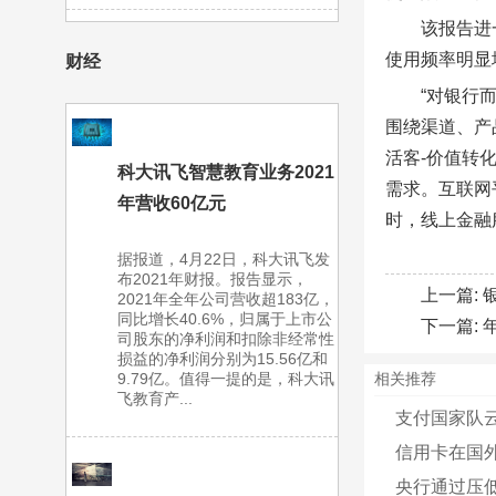
该报告进
使用频率明显
财经
“对银行
围绕渠道、产
活客-价值转
科大讯飞智慧教育业务2021
需求。互联网
年营收60亿元
时，线上金融
据报道，4月22日，科大讯飞发
布2021年财报。报告显示，
上一篇:
2021年全年公司营收超183亿，
同比增长40.6%，归属于上市公
下一篇:
司股东的净利润和扣除非经常性
损益的净利润分别为15.56亿和
9.79亿。值得一提的是，科大讯
相关推荐
飞教育产...
支付国家队
信用卡在国外
央行通过压低