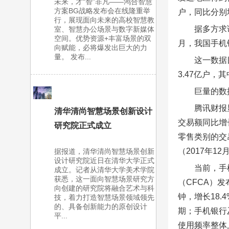
未来，才“智”非凡——鸿合智慧
方案BG战略发布会在线隆重举
户，同比分别增长
行，展现面向未来的高校智慧教
据多方求
室、智慧办公场景与数字新媒体
空间。优势资源+丰富场景的双
月，我国手机
向赋能，必将爆发出巨大的力
量。 发布...
这一数据
3.47亿户，
巨量的数
腾讯财报
清华清尚智慧场景创新设计
交易额同比增
研究院正式成立
零售类别的交
（2017年1
据报道，清华清尚智慧场景创新
设计研究院近日在清华大学正式
当前，手
成立。记者从清华大学美术学院
获悉，这一面向智慧场景研究方
（CFCA）发
向创建的研究院将融合艺术与科
钟，增长18
技，着力打造智慧场景领域领先
的、具备创新能力的原创设计
期；手机银行
平...
使用频率整体