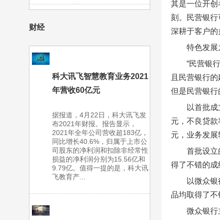
其是一位开创
刻。民营银行
财经
深耕于客户的
特色发展
“民营银
科大讯飞智慧教育业务2021
且民营银行的
年营收60亿元
但是民营银行
以首批成
据报道，4月22日，科大讯飞发
元，不良贷款
布2021年财报。报告显示，
2021年全年公司营收超183亿，
元，业务发展
同比增长40.6%，归属于上市公
司股东的净利润和扣除非经常性
首批设立
损益的净利润分别为15.56亿和
得了不错的成
9.79亿。值得一提的是，科大讯
飞教育产...
以微众银
品均取得了不
微众银行