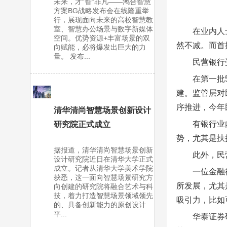
未来，才“智”非凡——鸿合智慧
方案BG战略发布会在线隆重举
行，展现面向未来的高校智慧教
室、智慧办公场景与数字新媒体
在业内人
空间。优势资源+丰富场景的双
然不减。而首
向赋能，必将爆发出巨大的力
量。 发布...
民营银行
在第一批
建。监管层对
序推进，今年
清华清尚智慧场景创新设计
有银行业
研究院正式成立
势，尤其是扶
据报道，清华清尚智慧场景创新
此外，民
设计研究院近日在清华大学正式
成立。记者从清华大学美术学院
一位金融
获悉，这一面向智慧场景研究方
所发展，尤其
向创建的研究院将融合艺术与科
技，着力打造智慧场景领域领先
吸引力，比如
的、具备创新能力的原创设计
平...
华泰证券