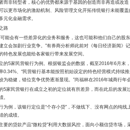
者而非转型者，核心的优势都来源于基因的创造而非再造或改造
可以更市场化的激励机制、风险管理文化开拓传统银行未能覆盖
多元化金融需求。
之路
行可能会有一些差异化的业务和服务，这也可能和他们自己的股
建立会加剧行业竞争。”有券商分析师此前对《每日经济新闻》
的特色发展也能给各家银行带来发展空间。
立的5家民营银行为例。根据银监会的数据，截至2016年6月末，
率0.34%、“民营银行基本能按照初始设定的特色经营模式持续推
较为稳健，错位竞争优势逐渐显现。”尚福林在2016年城商行年
的5家民营银行在成立之初的定位就有所差异，而在此后的发展
绩。
行为例，该银行定位是“个存小贷”，不做线下、没有网点的纯线
错的成绩。
主要的贷款产品“微粒贷”利用大数据风控，面向小额信贷市场，