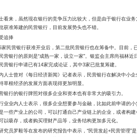
士看来，虽然现在银行的竞争压力比较大，但是由于银行在业务
批获准筹建的民营银行，目前发展势头也不错。
受追捧
5家民营银行获准开业后，第二批民营银行也在筹备中。目前，
民营银行的原则是“成熟一家，设立一家”。银监会主席尚福林近日
民营银行申请已有14家完成论证，其中3家已批复筹建。
内人士曾对《每日经济新闻》记者表示，民营银行在解决中小企
持草根经济的发展方面表现得更加明显。
营银行的银行牌照对很多企业和资本也有非常大的吸引力。
行业业内人士表示，很多企业想要参与金融，比如此前申请的小
是一些产业上的公司，可以打通自己产业链上的企业，或者构建
可以吸存，或者购买理财产品等，业务结构更加多元化。
研究员罗毅等在发布的研究报告中表示，“民营发起+民营管理”