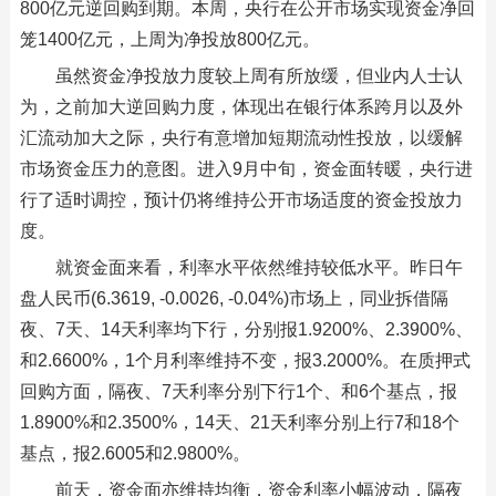
800亿元逆回购到期。本周，央行在公开市场实现资金净回
笼1400亿元，上周为净投放800亿元。
虽然资金净投放力度较上周有所放缓，但业内人士认
为，之前加大逆回购力度，体现出在银行体系跨月以及外
汇流动加大之际，央行有意增加短期流动性投放，以缓解
市场资金压力的意图。进入9月中旬，资金面转暖，央行进
行了适时调控，预计仍将维持公开市场适度的资金投放力
度。
就资金面来看，利率水平依然维持较低水平。昨日午
盘人民币(6.3619, -0.0026, -0.04%)市场上，同业拆借隔
夜、7天、14天利率均下行，分别报1.9200%、2.3900%、
和2.6600%，1个月利率维持不变，报3.2000%。在质押式
回购方面，隔夜、7天利率分别下行1个、和6个基点，报
1.8900%和2.3500%，14天、21天利率分别上行7和18个
基点，报2.6005和2.9800%。
前天，资金面亦维持均衡，资金利率小幅波动，隔夜