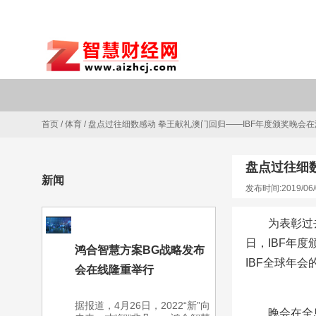
首页
/
体育
/
盘点过往细数感动 拳王献礼澳门回归——IBF年度颁奖晚会
盘点过往细
新闻
发布时间:2019/06/
为表彰过
日，IBF年
鸿合智慧方案BG战略发布
IBF全球年会
会在线隆重举行
据报道，4月26日，2022“新”向
晚会在全息