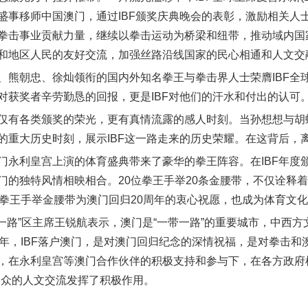
盛事移师中国澳门，通过IBF颁奖庆典晚会的表彰，激励相关人
拳击事业贡献力量，继续以拳击运动为桥梁和纽带，推动域内国
和地区人民的友好交流，加强丝路沿线国家的民心相通和人文交
、熊朝忠、徐灿领衔的国内外知名拳王与拳击界人士荣膺IBF全
对获奖者辛劳勤恳的回报，更是IBF对他们的汗水和付出的认可
仅有各类颁奖的荣光，更有真情流露的感人时刻。当孙想想与胡
的重大历史时刻，展示IBF这一路走来的历史荣耀。在这背后，
门永利皇宫上演的体育盛典带来了豪华的拳王阵容。在IBF年度
门的独特风情相映相合。20位拳王手举20条金腰带，不仅诠释
位拳王手举金腰带为澳门回归20周年的衷心祝愿，也成为体育文
一带一路”区主席王锐航表示，澳门是“一带一路”的重要城市，中西
周年，IBF落户澳门，是对澳门回归纪念的深情祝福，是对拳击
，在永利皇宫等澳门合作伙伴的积极支持和参与下，在各方政府机
民众的人文交流发挥了积极作用。