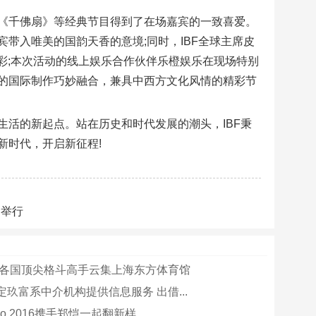
《千佛扇》等经典节目得到了在场嘉宾的一致喜爱。
带入唯美的国韵天香的意境;同时，IBF全球主席皮
频频喝彩;本次活动的线上娱乐合作伙伴乐橙娱乐在现场特别
的国际制作巧妙融合，兼具中西方文化风情的精彩节
活的新起点。站在历史和时代发展的潮头，IBF秉
新时代，开启新征程!
门举行
6日各国顶尖格斗高手云集上海东方体育馆
玖富系中介机构提供信息服务 出借...
 neo 2016携手郑恺一起翻新样