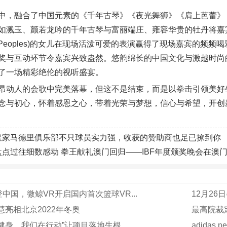
中，融合了中国元素的《千年古琴》《夜光舞狮》《肩上芭蕾》
如溅玉、颤若龙吟的千年古琴与富丽端庄、雍容华贵的牡丹将嘉宾
yl Peoples)的女儿在现场活泼可爱的表演赢得了现场嘉宾的
奖与互动环节令嘉宾兴致盎然。悠韵绵长的中国文化与激越时尚
了一场精彩绝伦的视听盛宴。
昂动人的会歌中完美落幕，但这不是结束，而是以拳击引领美好生
念与初心，怀着感恩之心，带着光荣与梦想，信心与希望，开创
皇家马德里俱乐部不只球员实力强，收获的赞助商也足已撩到你
盘点过往细数感动 拳王献礼澳门回归——IBF年度颁奖晚会在澳
中国，微鲸VR开启国内首次篮球VR...
12月2
慧亮相北京2022年冬奥
最高院裁定
健身，我们在行动”让项目落地生根
adidas