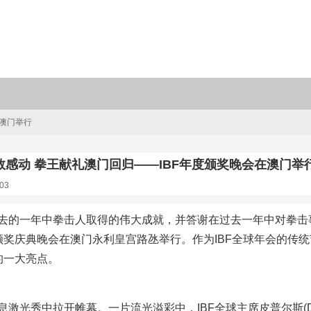
在澳门举行
数感动 拳王献礼澳门回归——IBF年度颁奖晚会在澳门举
03
去的一年中拳击人取得的伟大成就，并答谢在过去一年中对拳击事
度颁奖庆典晚会在澳门永利皇宫路氹举行。作为IBF全球年会的传统
的一大亮点。
激光秀中拉开帷幕。一片流光溢彩中，IBF全球主席皮普尔斯(Dary