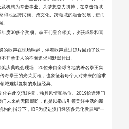
士及机构为拳击事业、为梦想奋力拼搏，在拳击领域
家和地区跨民族、跨文化、跨领域的融合发展，进而
融。
球年度30多个奖项。拳王们登台领奖，收获成果和喜
。
蝶的歌声在现场响起，伴着歌声通过短片回顾了这一
离不开拳击人的不懈追求和默默付出。
颁奖庆典晚会现场，20位来自全球各地的著名拳王集
着传奇拳王的光荣历程，也象征着每个人对未来的追求
化领域难以复制的永恒经典。
方文化在此交流碰撞，独具风情和品位。2019恰逢澳门
和澳门未来的无限期盼，也是以拳击引领美好生活的新
构的指导下，IBF为促进澳门经济多元化发展和“一