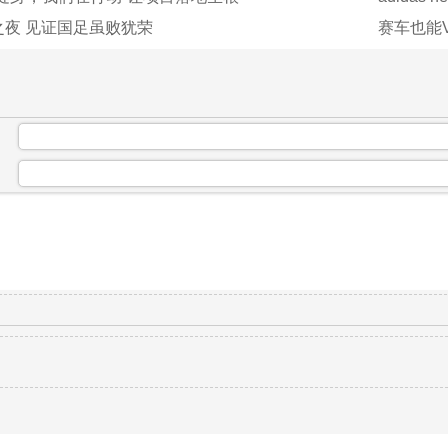
之夜 见证国足虽败犹荣
赛车也能
：
：