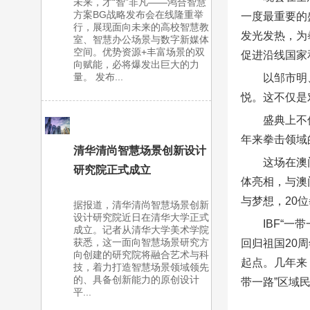
未来，才“智”非凡——鸿合智慧
方案BG战略发布会在线隆重举
一度最重要的
行，展现面向未来的高校智慧教
发光发热，为
室、智慧办公场景与数字新媒体
空间。优势资源+丰富场景的双
促进沿线国家
向赋能，必将爆发出巨大的力
量。 发布...
以邹市明
悦。这不仅是
盛典上不
年来拳击领域
清华清尚智慧场景创新设计
这场在澳
研究院正式成立
体亮相，与澳
与梦想，20
据报道，清华清尚智慧场景创新
设计研究院近日在清华大学正式
IBF“
成立。记者从清华大学美术学院
获悉，这一面向智慧场景研究方
回归祖国20
向创建的研究院将融合艺术与科
起点。几年来
技，着力打造智慧场景领域领先
的、具备创新能力的原创设计
带一路”区域
平...