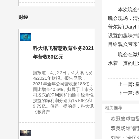
本次晚会
财经
晚会现场，清
普尔斯(Dar
设置的趣味抽
目给观众带来
科大讯飞智慧教育业务2021
晚会在激
年营收60亿元
承着一贯的理
据报道，4月22日，科大讯飞发
布2021年财报。报告显示，
2021年全年公司营收超183亿，
上一篇:
同比增长40.6%，归属于上市公
下一篇:
司股东的净利润和扣除非经常性
损益的净利润分别为15.56亿和
9.79亿。值得一提的是，科大讯
相关推荐
飞教育产...
欧冠篮球首登
双奥场馆”智
刘宏：“全民