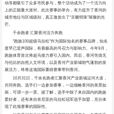
动等都吸引了众多市民参与，整个活动成为了一个活力向
上的正能量大派对。此次赛事的举办，有力提升了香河的
城市地位与区域级别，真正激发出了“京畿明珠”璀璨的光
芒。
千余跑者 汇聚香河活力奔跑
“跑族100超级马拉松”作为国际知名的赛事品牌，知名
度早已蜚声国际，有着极高的号召力与影响力。今年9月，
跑族体育首次将超马接力赛引入国内。而后，香河凭借无
与伦比的自然人文环境，以及香河产业新城朝气蓬勃的发
展活力，终将这项国际重磅赛事带到香河。
10月31日，千余名跑者汇聚香河产业新城运河大道，
共同奔跑。选手们一边参加赛事，一边领略香河的美景如
画，可谓一步一景。据了解，选手中除了来自国内的跑族
爱好者，还有来自肯尼亚的马拉松冠军选手加盟，充分体
现了此项赛事的国际性。