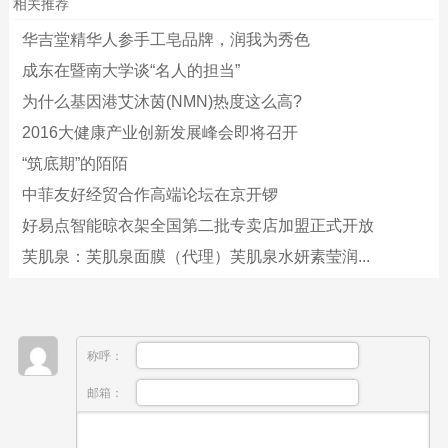
相关推荐
华吉堂精华人参手工皂品牌，润我为秀色
成东在暨南大学谈“名人的担当”
为什么基因港艾沐茵(NMN)热度这么高?
2016大健康产业创新发展峰会即将召开
“筑底期”的陌陌
中菲友好经贸合作高端论坛在京开锣
好易点智能晾衣架全国第二批专卖店加盟正式开放
芙肌泉：芙肌泉面膜（代理）芙肌泉水妍素莹润...
称呼：
邮箱：