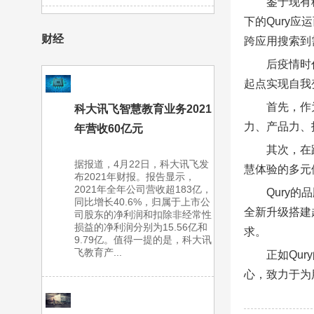
鉴于现有
下的Qury
财经
跨应用搜索到
后疫情时
起点实现自我
首先，作
科大讯飞智慧教育业务2021
力、产品力、
年营收60亿元
其次，在
据报道，4月22日，科大讯飞发
慧体验的多元
布2021年财报。报告显示，
2021年全年公司营收超183亿，
Qury
同比增长40.6%，归属于上市公
全新升级搭建
司股东的净利润和扣除非经常性
损益的净利润分别为15.56亿和
求。
9.79亿。值得一提的是，科大讯
飞教育产...
正如Qu
心，致力于为