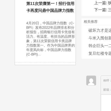
上一篇:
第11次荣膺第一！招行信用
下一篇:
卡再度问鼎中国品牌力指数
相关推荐
4月20日，中国品牌力指数（C-
BPI）发布2022年品牌排名和分
破坏力才是
析报告，招商银行信用卡凭借有
活力、有温度、有担当的品牌形
斗米入围创新榜
象，第11次荣获信用卡类品牌
力指数第一。作为中国品牌界的
韩企巨头一
年度风向标，中国品牌力指数
复旦红楼专
(C-BPI)...
称呼
邮箱