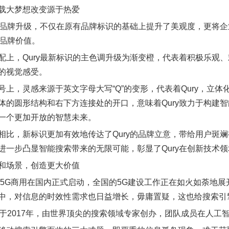
载大梦想改变源于热爱
ry品牌升级，不仅在原有品牌标识的基础上提升了美观度，更将
的品牌价值。
配上，Qury最新标识的主色调升级为渐变橙，代表着积极乐观
的视觉感受。
号上，灵感来源于英文字母大写“Q”的变形，代表着Qury，立
体的圆形结构和右下方连接处的开口，意味着Qury致力于构建
一个更加开放的智慧未来。
相比，新标识更加有效地传达了Qury的品牌立意，带给用户斑斓
进一步凸显智能搜索带来的无限可能，彰显了Qury在创新技术
和场景，创造更大价值
年，5G商用在国内正式启动，全国的5G建设工作正在如火如荼地
中，对信息的时效性需求也日益增长，毋庸置疑，这也给搜索引
成立于2017年，由世界顶尖的搜索领域专家创办，团队成员在人