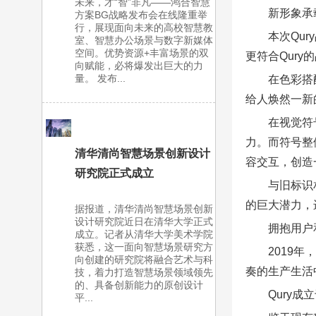
未来，才“智”非凡——鸿合智慧
新形象承
方案BG战略发布会在线隆重举
行，展现面向未来的高校智慧教
本次Qu
室、智慧办公场景与数字新媒体
空间。优势资源+丰富场景的双
更符合Qury
向赋能，必将爆发出巨大的力
量。 发布...
在色彩搭
给人焕然一新
在视觉符
力。而符号整
清华清尚智慧场景创新设计
容交互，创造
研究院正式成立
与旧标识
的巨大潜力，
据报道，清华清尚智慧场景创新
设计研究院近日在清华大学正式
拥抱用户
成立。记者从清华大学美术学院
获悉，这一面向智慧场景研究方
2019
向创建的研究院将融合艺术与科
奏的生产生活
技，着力打造智慧场景领域领先
的、具备创新能力的原创设计
Qury
平...