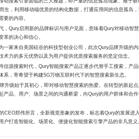
移动搜索引擎面临的三大难题，即严重的信息孤岛现象、难于获
应运而生，利用移动端优质的结构化数据，打通应用间的信息孤岛
需要的内容。
代，Qury启用新的品牌标识与用户见面，意味着Qury对移动智
变革的决心和信心。
为一家来自美国硅谷的科技型创业公司，此次Qury品牌升级的内
技术力的多元优势以及为用户提供优质搜索服务的坚定信念。
跨信源搜索时代，Qury智能搜索产品正逐步代替手工搜索，产
体系，寄希望于构建5G万物互联时代下的智慧搜索新生态。
的品牌升级始于其初心，即对移动智慧搜索的热爱。在转型的新起点
起产品、用户、场景之间的沟通桥梁，向Qury的用户群体和合
ry的CEO郑伟所言，全新视觉形象的发布，标志着Qury的发展进
用户打造智能化、场景化、便捷化智能搜索引擎产品的非凡意义