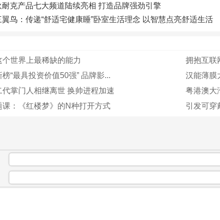
狄耐克产品七大频道陆续亮相 打造品牌强劲引擎
三翼鸟：传递“舒适宅健康睡”卧室生活理念 以智慧点亮舒适生活
这个世界上最稀缺的能力
拥抱互联网
“最具投资价值50强” 品牌影...
汉能薄膜
二代掌门人相继离世 换帅进程加速
粤港澳大湾
题课：《红楼梦》的N种打开方式
引发可穿
：
：