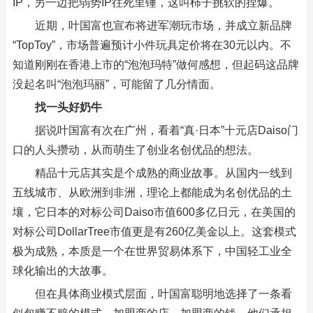
IP，另一边把弱势IP往死里锤，这叫柿子挑软的捏爆。
近期，叶国富也宣布将进军潮玩市场，并成立新品牌
“TopToy”，市场普遍预计小件玩具定价将在30元以内。不
知道刚刚在香港上市的“泡泡玛特”做何感想，但起码这品牌
没起名叫“泡泡玛丽”，可能留了几分情面。
找一头好奶牛
据说叶国富有次在广州，看着“真·日本”十元店Daiso门
口的人头攒动，从而萌生了创业名创优品的想法。
精品十元店其实是个成熟的商业故事。从国内一线到
五线城市、从欧洲到非洲，理论上都能成为名创优品的土
壤，它日本的对标公司Daiso市值600多亿日元，在美国的
对标公司DollarTree市值更是有260亿美金以上。这套模式
极为成熟，本质是一个在世界贸易体系下，中国轻工业全
球化输出的大故事。
但在具体商业模式层面，叶国富聪明地选择了一条看