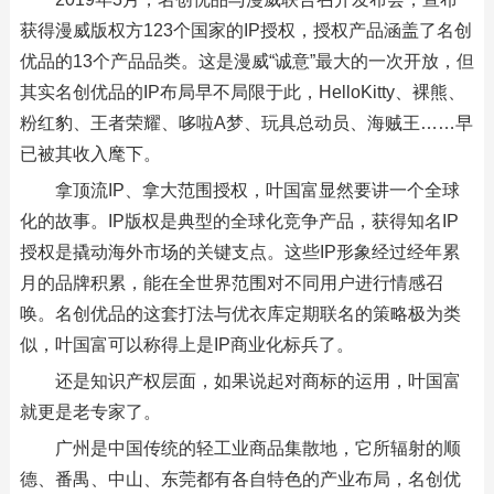
获得漫威版权方123个国家的IP授权，授权产品涵盖了名创
优品的13个产品品类。这是漫威“诚意”最大的一次开放，但
其实名创优品的IP布局早不局限于此，HelloKitty、裸熊、
粉红豹、王者荣耀、哆啦A梦、玩具总动员、海贼王……早
已被其收入麾下。
拿顶流IP、拿大范围授权，叶国富显然要讲一个全球
化的故事。IP版权是典型的全球化竞争产品，获得知名IP
授权是撬动海外市场的关键支点。这些IP形象经过经年累
月的品牌积累，能在全世界范围对不同用户进行情感召
唤。名创优品的这套打法与优衣库定期联名的策略极为类
似，叶国富可以称得上是IP商业化标兵了。
还是知识产权层面，如果说起对商标的运用，叶国富
就更是老专家了。
广州是中国传统的轻工业商品集散地，它所辐射的顺
德、番禺、中山、东莞都有各自特色的产业布局，名创优