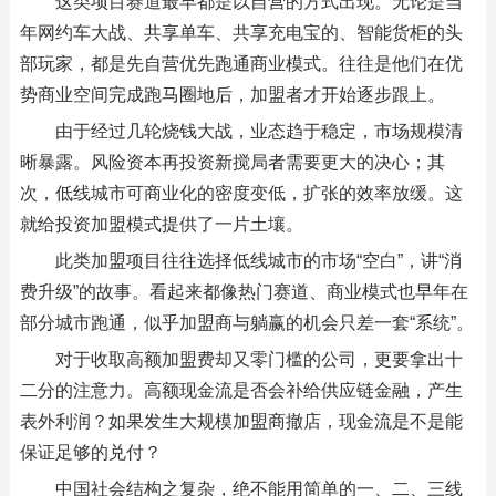
这类项目赛道最早都是以自营的方式出现。无论是当
年网约车大战、共享单车、共享充电宝的、智能货柜的头
部玩家，都是先自营优先跑通商业模式。往往是他们在优
势商业空间完成跑马圈地后，加盟者才开始逐步跟上。
由于经过几轮烧钱大战，业态趋于稳定，市场规模清
晰暴露。风险资本再投资新搅局者需要更大的决心；其
次，低线城市可商业化的密度变低，扩张的效率放缓。这
就给投资加盟模式提供了一片土壤。
此类加盟项目往往选择低线城市的市场“空白”，讲“消
费升级”的故事。看起来都像热门赛道、商业模式也早年在
部分城市跑通，似乎加盟商与躺赢的机会只差一套“系统”。
对于收取高额加盟费却又零门槛的公司，更要拿出十
二分的注意力。高额现金流是否会补给供应链金融，产生
表外利润？如果发生大规模加盟商撤店，现金流是不是能
保证足够的兑付？
中国社会结构之复杂，绝不能用简单的一、二、三线