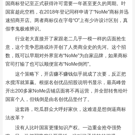
国商标登记至正式获得许可需要一年甚至更久的周期。叶
国富趁此空档，在2018年登记同样申请了“NoMe”商标并迅
速招商开店。两者商标仅在字母“O”上有少许设计区别，真
假李鬼极难辨识。
行业老大直接开了家跟老二几乎一模一样的店面抢生
意，这个竞争思路或许开创了人类商业史的先河。这个招
数，既可以早期对外界宣布“NoMe”为自家品牌，如果商标
官司打输了也可以顺便宣布“NoMe倒闭”。
这个策略下，开店赚不赚钱似乎就成了次要，反正把
水搅浑就算赢。根据名创优品招股说明书显示，最高峰曾
开出200多家NoMe店铺店面将不再运营，并全部转售给叶
国富个人，但钱倒是由名创优品垫付了。
这套路，吃瓜群众大呼好家伙，这难道是想倒逼商标
法改革？
没有人比叶国富更懂知识产权。一边重金抢夺强势