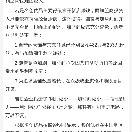
利空间也难度较大。
若是名创优品主要得依靠开新店赚钱，而加盟商投资
人只能依靠持续经营赚钱，这将使得叶国富与加盟商们并
不是完全是一根绳上的蚂蚱。加盟商应该充分警觉，两者
短期利益不一致：
1.自营的天猫与京东商城已分别吸收482万与253万粉
丝，有与加盟商争利之嫌疑；
2.随着竞争加剧，加盟商承受因营销活动折扣等原因
带来的毛利率收窄；
3.为追求店铺数量增长，在次级或业态饱和地段盲目
开店。
若是企业钻进了“利润减少——加盟商减少——管理能
力——利润减少”下降的厄运之轮，那将有可能重走老路，
万劫不复。
根据名创优品招股说明书显示，名创优品在中国地区