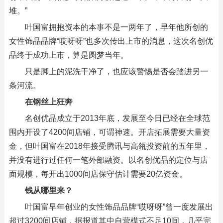
堆。”
叶国富拥抱资本的本事不是一两年了，早年他所创的
女性饰品品牌“哎呀呀”也多次传出上市的消息，这次名创优
品终于成功上市，算是圆梦当年。
只是脚上的泥洗干净了，也应该警惕是否会踏进另一
条河流。
在钢丝上狂奔
名创优品成立于2013年底，发展至今日已经在全球范
围内开设了4200间店铺，可谓神速。开店拓展需要大量资
金，但叶国富在2018年接受腾讯与高瓴投资前的五年里，
并没有进行过任何一笔外部融资。以名创优品的定位与店
面规模，每开出1000间店保守估计需要20亿资金。
钱从哪里来？
叶国富早年创业的女性饰品品牌“哎呀呀”曾一度发展出
超过3200间店铺，据报道其中自营模式不足10间，几乎完