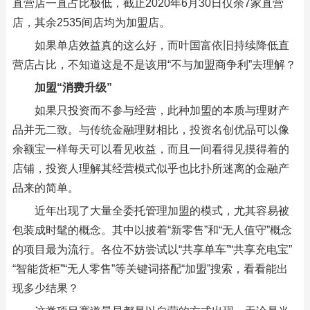
直营店一直占比极低，截止2020年6月30日仅余7家直营
店，其余2535间店均为加盟店。
如果单店效益真的这么好，而叶国富依旧持续降低直
营店占比，不知道这是不是该用“不与加盟商争利”去理解？
加盟“消费升级”
如果只投资而不参与经营，此种加盟的本质与理财产
品并无二致。与传统金融理财相比，投资名创优品可以像
余额宝一样每天可以看见收益，而且一间看得见摸得着的
店铺，投资人理解其经营模式似乎也比扑所迷离的金融产
品来的简单。
近年出现了大量全委托管理加盟的模式，尤其容易被
包装成时髦的概念。其中以披着“新零售”和“无人值守”概念
的项目最为流行。各位不妨尝试以“共享单车”“共享充电宝”
“智能货柜”“无人零售”等关键词搭配“加盟”搜索，看看能出
现多少结果？