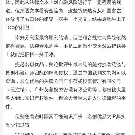
体，因此从法律文本上对自融风险进行了一定程度的规
避。但穿透文本看资金流向，这些钱依然有从叶国富左口
袋放进了右口袋的嫌疑，双手一个交叉，结果原地生出了
18%的利息，
幸好分利宝最终顺利结清，但过程合规性与风险依然
值得警惕。法律合规的事，不是工商做个变更然后把钱补
上就能把旧帐一抹干净。
提起名创优品，舆论批评中最常见的是对抄袭泛滥与
原创小设计师团队的肆意侵权，通过中国裁判文书网可以
查询，名创优品的关联公司广东葆杨投资管理有限公司
（已注销）、广州英蔓投资管理有限公司等，都曾被大量
卷入到涉知识产权案件，遑论大量尚未走入法律流程的事
件。
但别急着说叶国富不懂知识产权，名创优品为IP其实
没少花过钱。
2019年3月，名创优品与漫威联合召开发布会，宣布