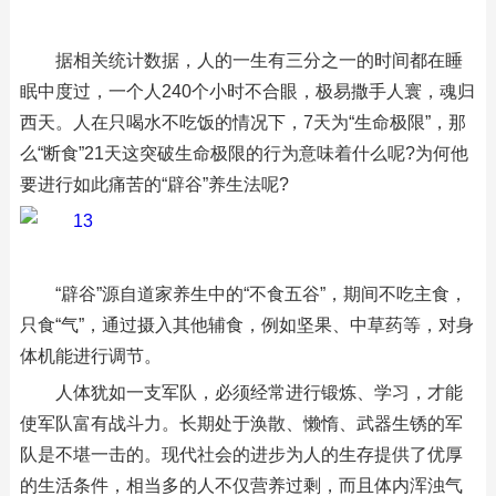
据相关统计数据，人的一生有三分之一的时间都在睡
眠中度过，一个人240个小时不合眼，极易撒手人寰，魂归
西天。人在只喝水不吃饭的情况下，7天为“生命极限”，那
么“断食”21天这突破生命极限的行为意味着什么呢?为何他
要进行如此痛苦的“辟谷”养生法呢?
“辟谷”源自道家养生中的“不食五谷”，期间不吃主食，
只食“气”，通过摄入其他辅食，例如坚果、中草药等，对身
体机能进行调节。
人体犹如一支军队，必须经常进行锻炼、学习，才能
使军队富有战斗力。长期处于涣散、懒惰、武器生锈的军
队是不堪一击的。现代社会的进步为人的生存提供了优厚
的生活条件，相当多的人不仅营养过剩，而且体内浑浊气