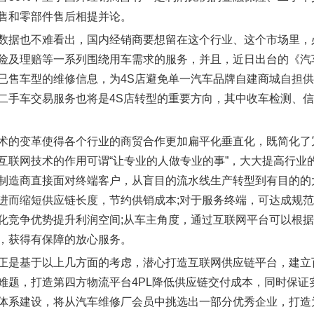
售和零部件售后相提并论。
数据也不难看出，国内经销商要想留在这个行业、这个市场里，
险及理赔等一系列围绕用车需求的服务，并且，近日出台的《汽
已售车型的维修信息，为4S店避免单一汽车品牌自建商城自担
二手车交易服务也将是4S店转型的重要方向，其中收车检测、信
术的变革使得各个行业的商贸合作更加扁平化垂直化，既简化了
互联网技术的作用可谓“让专业的人做专业的事”，大大提高行业
制造商直接面对终端客户，从盲目的流水线生产转型到有目的的大
进而缩短供应链长度，节约供销成本;对于服务终端，可达成规
化竞争优势提升利润空间;从车主角度，通过互联网平台可以根
，获得有保障的放心服务。
正是基于以上几方面的考虑，潜心打造互联网供应链平台，建立
难题，打造第四方物流平台4PL降低供应链交付成本，同时保
体系建设，将从汽车维修厂会员中挑选出一部分优秀企业，打造