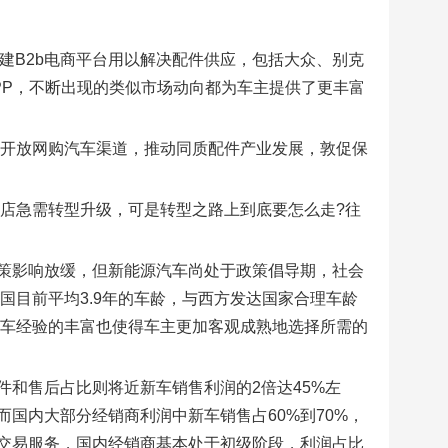
建B2b电商平台用以解决配件供应，包括大众、别克
PP，不断出现的类似市场动向都为车主提供了更丰富
：开放网购汽车渠道，推动同质配件产业发展，敦促保
S店急需转型升级，可是转型之路上到底要怎么走?往
策影响放缓，但新能源汽车尚处于政策倡导期，社会
国目前平均3.9年的车龄，与西方发达国家合理车龄
用车经验的丰富也使得车主更加客观成熟地选择所需的
件和售后占比则将近新车销售利润的2倍达45%左
而国内大部分经销商利润中新车销售占60%到70%，
车交易服务，国内经销商基本处于初级阶段，利润占比