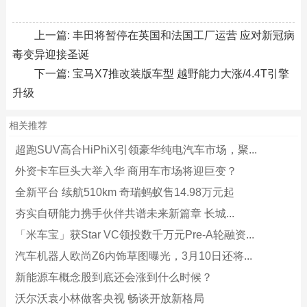
上一篇:
丰田将暂停在英国和法国工厂运营 应对新冠病
毒变异迎接圣诞
下一篇:
宝马X7推改装版车型 越野能力大涨/4.4T引擎
升级
相关推荐
超跑SUV高合HiPhiX引领豪华纯电汽车市场，聚...
外资卡车巨头大举入华 商用车市场将迎巨变？
全新平台 续航510km 奇瑞蚂蚁售14.98万元起
夯实自研能力携手伙伴共谱未来新篇章 长城...
「米车宝」获Star VC领投数千万元Pre-A轮融资...
汽车机器人欧尚Z6内饰草图曝光，3月10日还将...
新能源车概念股到底还会涨到什么时候？
沃尔沃袁小林做客央视 畅谈开放新格局