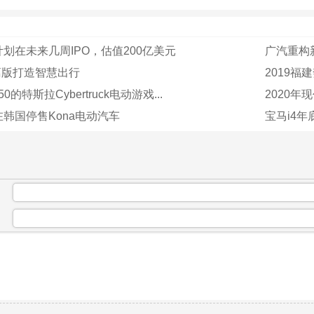
划在未来几周IPO，估值200亿美元
广汽重构
葛版打造智慧出行
2019
的特斯拉Cyber​​truck电动游戏...
2020
韩国停售Kona电动汽车
宝马i4
：
：