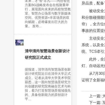
未来，才“智”非凡——鸿合智慧
异品质，配备
方案BG战略发布会在线隆重举
行，展现面向未来的高校智慧教
被动安全
室、智慧办公场景与数字新媒体
和分散碰撞能
空间。优势资源+丰富场景的双
向赋能，必将爆发出巨大的力
帘），全方位
量。 发布...
事故的位置提
主动安全
系统，以及全
清华清尚智慧场景创新设计
统、TCS牵
研究院正式成立
此外，全
灯、自动远光
据报道，清华清尚智慧场景创新
从7月3
设计研究院近日在清华大学正式
成立。记者从清华大学美术学院
证明了全新福
获悉，这一面向智慧场景研究方
向创建的研究院将融合艺术与科
技，着力打造智慧场景领域领先
的、具备创新能力的原创设计
上一篇:
平...
下一篇: