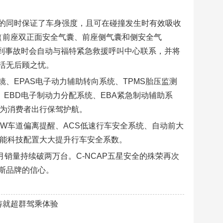
的同时保证了车身强度，且可在碰撞发生时有效吸收
（前座双正面安全气囊、前座侧气囊和侧安全气
遇到事故时会自动与福特紧急救援呼叫中心联系，并将
活无后顾之忧。
、EPAS电子动力辅助转向系统、TPMS胎压监测
、EBD电子制动力分配系统、EBA紧急制动辅助系
处为消费者出行保驾护航。
DW车道偏离提醒、ACS低速行车安全系统、自动前大
智能科技配置大大提升行车安全系数。
月销量持续破两万台。C-NCAP五星安全的殊荣再次
斯品牌的信心。
实力铸就超群驾乘体验