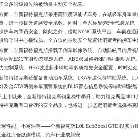
了众多同级领先的被动及主动安全配置。
方面，全新福特福克斯采用高强度吸能式车身，在减轻车身重量
量，进一步提升道路安全系数。同时，全系标配6安全气囊系统
保护车内乘员安全。除此之外，借助SYNC系统平台，车辆在
供给呼叫中心接线员。全方位的被动安全配置让消费者的拥车生
方面，全新福特福克斯搭载了倒车影像系统、自动防眩目内后视镜
系标配ESC车身动态稳定系统、ABS双回路4轮防抱死制动系统
引力控制系统、HSA坡道起步辅助等多项领先安全配置，时时处
新福特福克斯还配备自动泊车系统、LKA车道保持辅助系统、L
灯及含CTA两侧来车预警系统的BLIS盲点信息系统等辅助驾驶
0日上市以来，全新福特福克斯销量稳中攀升，助力福克斯品牌11
特福克斯有口皆碑的安全品质，也将进一步坚定消费者选择福克
大写性能、小写油耗——全新福克斯1.0L EcoBoost GTDi以
互金红海合纵连横说，汽车行业成新宠