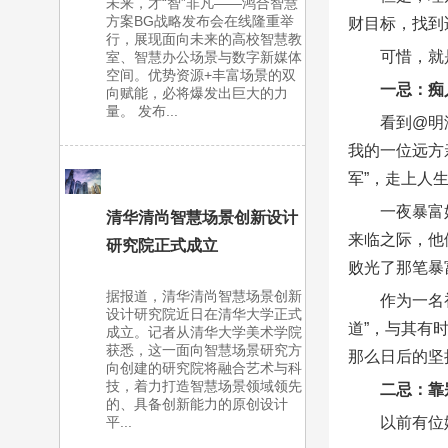
未来，才“智”非凡——鸿合智慧
方案BG战略发布会在线隆重举
财目标，找到
行，展现面向未来的高校智慧教
可惜，就
室、智慧办公场景与数字新媒体
空间。优势资源+丰富场景的双
一忌：痴
向赋能，必将爆发出巨大的力
量。 发布...
看到@明
我的一位远方
军”，走上人
一夜暴富
清华清尚智慧场景创新设计
来临之际，他
研究院正式成立
败光了那笔暴
据报道，清华清尚智慧场景创新
作为一名
设计研究院近日在清华大学正式
道”，与其有
成立。记者从清华大学美术学院
获悉，这一面向智慧场景研究方
那么日后的坚
向创建的研究院将融合艺术与科
技，着力打造智慧场景领域领先
二忌：靠
的、具备创新能力的原创设计
以前有位
平...