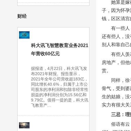
她算是嫁
子，因为怀孕
财经
钱，区区清宫
有一些人
还有些人，没
别人和靠自己
科大讯飞智慧教育业务2021
年营收60亿元
有些人羡
房地产，但他
据报道，4月22日，科大讯飞发
赏。
布2021年财报。报告显示，
2021年全年公司营收超183亿，
同样，徐
同比增长40.6%，归属于上市公
骨气，受到婆
司股东的净利润和扣除非经常性
损益的净利润分别为15.56亿和
生的姑娘，没
9.79亿。值得一提的是，科大讯
实力有很大关
飞教育产...
三忌：理
俗语有云