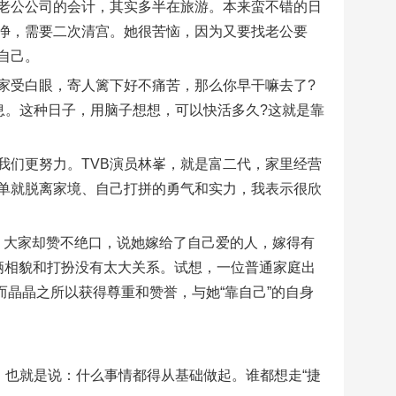
老公公司的会计，其实多半在旅游。本来蛮不错的日
净，需要二次清宫。她很苦恼，因为又要找老公要
自己。
家受白眼，寄人篱下好不痛苦，那么你早干嘛去了?
息。这种日子，用脑子想想，可以快活多久?这就是靠
我们更努力。TVB演员林峯，就是富二代，家里经营
单就脱离家境、自己打拼的勇气和实力，我表示很欣
门，大家却赞不绝口，说她嫁给了自己爱的人，嫁得有
俩相貌和打扮没有太大关系。试想，一位普通家庭出
而晶晶之所以获得尊重和赞誉，与她“靠自己”的自身
，也就是说：什么事情都得从基础做起。谁都想走“捷