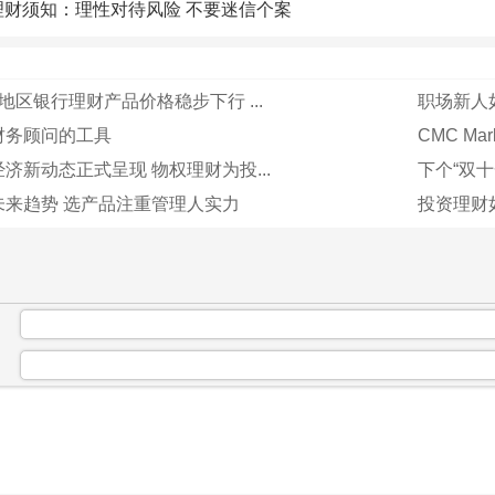
理财须知：理性对待风险 不要迷信个案
地区银行理财产品价格稳步下行 ...
职场新人
财务顾问的工具
CMC M
济新动态正式呈现 物权理财为投...
下个“双十
未来趋势 选产品注重管理人实力
投资理财
：
：