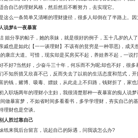
适合自己的理财风格，然后然后不断努力，去实现它。
是这么一条简单又清晰的理财捷径，很多人却倒在了半路上。因
人说梦&一夜暴富
洁 姐分享的帖子，她的亲妹，就是很好的例子，五十几岁的人
亲戚也是如此(【一一谈理财】‌不该有的贫穷是一种罪恶)，成天想
生的康庄大道。可惜，现实却是买房买不起，养娃养不起，一说
好不好?当然好，少奋斗三十年，何乐而不为呢;却也不好，很
们不知所措又欣喜不已，反而失去了以前的生活态度和范式，开
富的钱，赌博、吸毒、嫖妓，从此走上不归路，钱财折了，家也
初入职场两年的理财小主妇，我很清楚那种一夜暴富的痴人说梦
时间做暴富梦，不如省时间多看看书，多学学理财，夯实自己的
持理财也是空谈。
别人胜过靠自己
妹纸来我后台留言，说起自己的际遇，问我该怎么办?