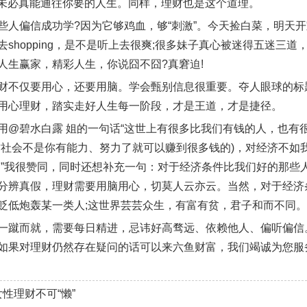
径”未必真能通往你要的人生。同样，理财也是这个道理。
些人偏信成功学?因为它够鸡血，够“刺激”。今天捡白菜，明天
去shopping，是不是听上去很爽;很多妹子真心被迷得五迷三
人生赢家，精彩人生，你说囧不囧?真窘迫!
财不仅要用心，还要用脑。学会甄别信息很重要。夺人眼球的标
用心理财，踏实走好人生每一阶段，才是王道，才是捷径。
用@碧水白露 姐的一句话“这世上有很多比我们有钱的人，也有
这社会不是你有能力、努力了就可以赚到很多钱的)，对经济不如
。”我很赞同，同时还想补充一句：对于经济条件比我们好的那些
分辨真假，理财需要用脑用心，切莫人云亦云。当然，对于经济
贬低炮轰某一类人;这世界芸芸众生，有富有贫，君子和而不同
一蹴而就，需要每日精进，忌讳好高骛远、依赖他人、偏听偏信
如果对理财仍然存在疑问的话可以来六鱼财富，我们竭诚为您服
女性理财不可“懒”