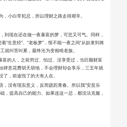
为，小白常犯忌，所以理财之路走得艰辛。
了，到现在还在做一夜暴富的梦，可悲又可气。同样，
着“生意经”、“老板梦”，恨不能一夜之间“从奴隶到将
打工就叫苦叫累，最终沦为变相啃老族。
多暴富的人，之前穷过、怕过、没享受过，当巨额财富
始肆意花费胡天胡地，不会理财却会享乐，三五年就
没了，前途毁了的大有人在。
语，没有现实意义，反而蹉跎青春。所以我“安贫乐
基础，提高自己的能力。如果连这一忌，都没法克服，