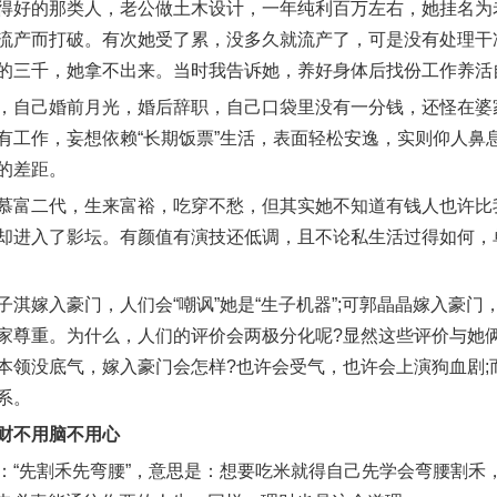
得好的那类人，老公做土木设计，一年纯利百万左右，她挂名为
流产而打破。有次她受了累，没多久就流产了，可是没有处理干
的三千，她拿不出来。当时我告诉她，养好身体后找份工作养活
，自己婚前月光，婚后辞职，自己口袋里没有一分钱，还怪在婆
有工作，妄想依赖“长期饭票”生活，表面轻松安逸，实则仰人鼻
的差距。
慕富二代，生来富裕，吃穿不愁，但其实她不知道有钱人也许比
却进入了影坛。有颜值有演技还低调，且不论私生活过得如何，
子淇嫁入豪门，人们会“嘲讽”她是“生子机器”;可郭晶晶嫁入豪
家尊重。为什么，人们的评价会两极分化呢?显然这些评价与她
本领没底气，嫁入豪门会怎样?也许会受气，也许会上演狗血剧;
系。
财不用脑不用心
：“先割禾先弯腰”，意思是：想要吃米就得自己先学会弯腰割禾