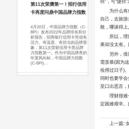
径”，可“捷
第11次荣膺第一！招行信用
为什么有
卡再度问鼎中国品牌力指数
自己，去旅游
敢，哪谈得上
4月20日，中国品牌力指数（C-
BPI）发布2022年品牌排名和分
所以，理
析报告，招商银行信用卡凭借有
活力、有温度、有担当的品牌形
果却没太有。
象，第11次荣获信用卡类品牌
力指数第一。作为中国品牌界的
另外，借
年度风向标，中国品牌力指数
需羡慕(因为
(C-BPI)...
俭用过日子)
同时也要学会
至口出恶言，
理财很难
定困难艰辛。
上一篇: