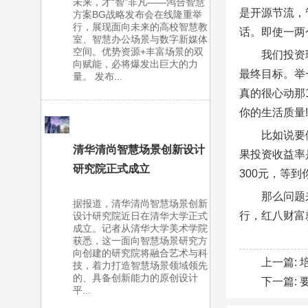
未来，才“智”非凡——鸿合智慧
是开源节流，
方案BG战略发布会在线隆重举
行，展现面向未来的高校智慧教
话。即使一两
室、智慧办公场景与数字新媒体
空间。优势资源+丰富场景的双
我们投资
向赋能，必将爆发出巨大的力
最终目标。举
量。 发布...
真的很心动那
你的生活质量!
比如说要
清华清尚智慧场景创新设计
果投资收益率
研究院正式成立
300元，等
那么问题
据报道，清华清尚智慧场景创新
行，红八财富
设计研究院近日在清华大学正式
成立。记者从清华大学美术学院
获悉，这一面向智慧场景研究方
向创建的研究院将融合艺术与科
上一篇:
技，着力打造智慧场景领域领先
的、具备创新能力的原创设计
下一篇:
平...