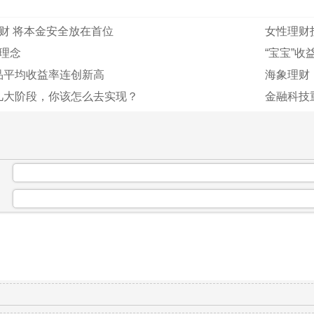
财 将本金安全放在首位
女性理财
理念
“宝宝”收
品平均收益率连创新高
海象理财
几大阶段，你该怎么去实现？
金融科技重
：
：