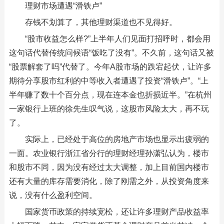
理财市场遭遇“滑铁卢”
存钱不划算了，其他理财渠道也不见得好。
“股市收益怎么样?”上半年人们见面打招呼时，都会用
这句话代替传统问候语“饭吃了没有”。不久前，这句话又被
“股票解套了吗”代替了。今年A股市场的跌宕起伏，让许多
期待分享股市红利的中等收入者遭遇了投资“滑铁卢”。“上
半年赚了数十个百分点，现在连本金也折损近半。”在杭州
一家银行上班的徐先生叹气说，这股市风险太大，再不玩
了。
实际上，已经处于高位的房地产市场也显示出疲弱的
一面。农业银行浙江省分行的理财经理孙潇弘认为，楼市
和股市不同，因为没有经过太大调整，加上目前国内楼市
还有大量的库存需要消化，除了刚需之外，从投资角度来
说，没有什么盈利空间。
国家货币政策的持续宽松，还让许多理财产品收益率