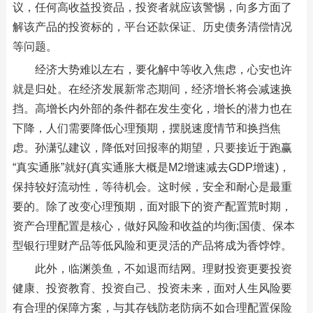
议，任何高收益投资品，投资者就应该警惕，向多方面了
解该产品的投资标的，平台还款保证、历史债务清偿情况
等问题。
经济大势难以左右，要化解中等收入焦虑，心安也许
就是归处。在经济发展新常态期间，经济增长将会减速换
挡。高增长内外部的条件都在发生变化，增长的潜力也在
下降，人们需要降低心理预期，摆脱速度情节和换挡焦
虑。孙潇弘建议，降低对回报率的期望，只要接近于跑赢
“真实通胀”就好(真实通胀大概是M2增速减去GDP增速)，
保持较好流动性，等待机会。这时候，安全和耐心是最重
要的。除了改变心理预期，面对眼下的资产配置荒时期，
资产合理配置是核心，做好风险和收益的均衡;国债、保本
型银行理财产品等低风险和更灵活的产品将成为香饽饽。
此外，临渊羡鱼，不如退而结网。理财投资更要投资
健康、投资教育、投资自己、投资未来，面对人生风险要
有合理的保障方案，与其存钱防老防病不如合理配置保险