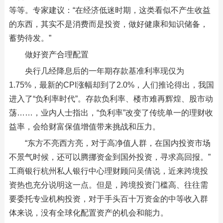
等等。专家建议：“在经济低迷时期，这类看似不产生收益
的东西，其实不是消费而是投资，做好健康和知识储备，
蓄势待发。”
做好资产合理配置
央行几经降息后的一年期存款基准利率现仅为
1.75%，最新的CPI涨幅却到了2.0%，人们推论得出，我国
进入了“负利率时代”。存款负利率、楼市难再辉煌、股市动
荡……，业内人士指出，“负利率”改变了传统单一的理财收
益率，会给财富保值增值带来挑战和压力。
“东方不亮西方亮，对于高净值人群，在国内投资市场
不景气时候，还可以腾挪资金到国外投资，寻求高回报。”
工商银行杭州私人银行中心理财顾问吴倩说，近来跨境投
资热也充分说明这一点。但是，跨境投资门槛高、往往需
要委托专业机构投资，对于手头百十万资金的中等收入群
体来说，没有全球化配置资产的机会和能力。