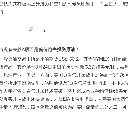
是认为其有极高上升潜力和空间的时候果断出手、而且是大手笔
特。
特没有来炒A股而是偏偏跑去
投资原油
！
一般原油交易中所采用的期货USoil来说，其为NYMEX（纽约
货产品，其价格于8月24日走出了历史性新低37.76美元/桶，
国原油产业，但另一方面，美国页岩气开采成本远远高于37.76
量分析师雷衍操先生，当时他谈及“页岩气革命”时指出：不少人
在去年宣告页岩气开采技术突破，将开采成本压至约每桶65美元
以真实开探成本还要更高，之后EIA报告更指出，去年美国天然气
油量下调96%，该区储量之前被认为占美国储量的三分之二，可
。