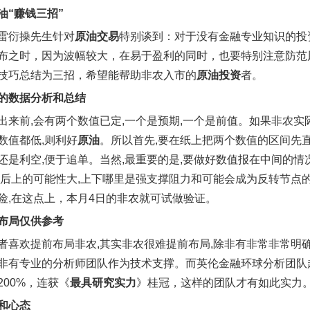
油“赚钱三招”
雷衍操先生针对
原油交易
特别谈到：对于没有金融专业知识的投
布之时，因为波幅较大，在易于盈利的同时，也要特别注意防范
技巧总结为三招，希望能帮助非农入市的
原油投资
者。
的数据分析和总结
出来前,会有两个数值已定,一个是预期,一个是前值。如果非农实
数值都低,则利好
原油
。所以首先,要在纸上把两个数值的区间先直
还是利空,便于追单。当然,最重要的是,要做好数值报在中间的情
下后上的可能性大,上下哪里是强支撑阻力和可能会成为反转节点的
险,在这点上，本月4日的非农就可试做验证。
布局仅供参考
者喜欢提前布局非农,其实非农很难提前布局,除非有非常非常明
非有专业的分析师团队作为技术支撑。而英伦金融环球分析团队
200%，连获《
最具研究实力
》桂冠，这样的团队才有如此实力
和心态