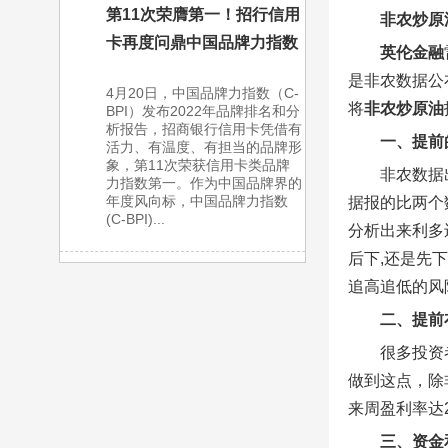
第11次荣膺第一！招行信用
非农炒原
卡再度问鼎中国品牌力指数
英伦金融
是非农数据公
4月20日，中国品牌力指数（C-
将
非农炒原油
BPI）发布2022年品牌排名和分
析报告，招商银行信用卡凭借有
一、
提前
活力、有温度、有担当的品牌形
象，第11次荣获信用卡类品牌
非农数据
力指数第一。作为中国品牌界的
年度风向标，中国品牌力指数
据报的比两个
(C-BPI)...
分析出来利多
后下,还是先
追高追低的风
二、提前
很多投资
做到这点，除
来周盈利率达
三、资金