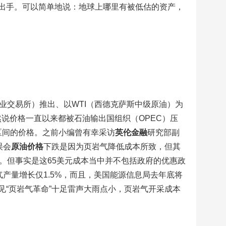
出手。可以简单地说：地球上哪里有被低估的资产，
商业交易所）推出、以WTI（西德克萨斯中级原油）为
虽然说价格一直以来都被石油输出国组织（OPEC）压
区间的价格。之前小编曾有幸采访
英伦金融
研究部副
误会
原油价格
下跌是因为页岩气降低成本所致，但其
。但事实是这65美元成本当中并不包括政府的优惠政
产量增长仅1.5%，而且，美国能源信息局去年底将
见“页岩气革命”十足雷声大雨点小，页岩气开采成本