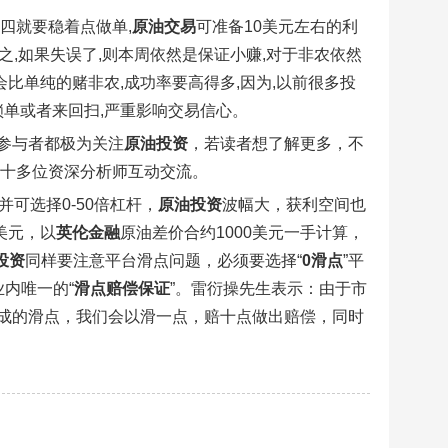
四就要稳着点做单,
原油交易
可准备10美元左右的利
反之,如果失误了,则本周依然是保证小赚,对于非农依然
会比单纯的赌非农,成功率要高得多,因为,以前很多投
锁单或者来回扫,严重影响交易信心。
参与者都极为关注
原油投资
，若读者想了解更多，不
还有十多位资深分析师互动交流。
并可选择0-50倍杠杆，
原油投资
波幅大，获利空间也
1美元，以
英伦金融
原油差价合约1000美元一手计算，
投资
同样要注意平台滑点问题，必须要选择“
0滑点
”平
内唯一的“
滑点赔偿保证
”。雷衍操先生表示：由于市
成的滑点，我们会以滑一点，赔十点做出赔偿，同时