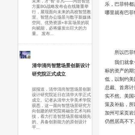
未来，才“智”非凡——鸿合智慧
乐，巴菲特都
方案BG战略发布会在线隆重举
行，展现面向未来的高校智慧教
哪里就有巴菲
室、智慧办公场景与数字新媒体
空间。优势资源+丰富场景的双
向赋能，必将爆发出巨大的力
量。 发布...
所以巴菲
我们就拿
清华清尚智慧场景创新设计
标的资产的期
研究院正式成立
低，以制约美
总裁、首席计
据报道，清华清尚智慧场景创新
设计研究院近日在清华大学正式
实不然。美国
成立。记者从清华大学美术学院
策及补贴，所
获悉，这一面向智慧场景研究方
向创建的研究院将融合艺术与科
加州可采页岩
技，着力打造智慧场景领域领先
仍然居高不下
的、具备创新能力的原创设计
平...