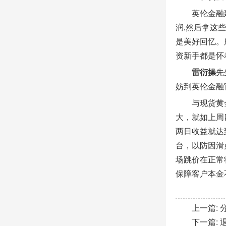
英伦金融
润,然后拿这
是美好回忆。
资新手都是怀
雷衍操
先
妨到英伦金融
与现货黄
大，就如上周四
两日收益就达
台，以防因滑
场跳价在正常
保障客户本金
上一篇:
下一篇: