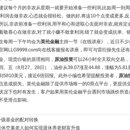
建议每个月的非农从星期一就要开始准备一些利润,比如周一到周
些利润去做非农,心态就会很轻松。做的好,将这10个点变成更多,
所以,非农前准备一些利润,用平和心和进取心去面对非农,就肯定
着敬畏心在做非农,对了就小赚不敢拿利润,错了就会变成抗单、
生每周一下午均会为
英伦金融
主持一节《在线讲座》，近日不少
官网LLG9999.com向在线客服报名讲座，即可与雷衍操先生
金、现货白银的原理相同，
原油投资
可以24小时全天双向交易，
、五（8月27、28日），油价从39.07涨至44.88，涨幅为5.8
到5810美元，接近6倍回报。此外小编也希望提醒投资者，
原油
点造成损失。英伦金融除了提供市场唯一的0滑点平台，更提供业
状况下也时有发生，客户如果用英伦金融平台遇到市场跳价所造
不受滑点影响。
分级基金的配对转换
退休空巢老人如何实现退休养老财富升值