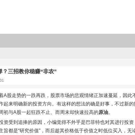
弹？三招教你稳赚“非农”
01
着A股走势的一跌再跌，股票市场的悲观情绪正加速蔓延，因此不
作起来明确新的投资方向。有这样的想法的确是好事，不过新的
周初与A股一起狂跌不止、而周末却快速拉高的
原油
。
投资受到追捧的原因，小编觉得不外乎是巴菲特也对其进行投资，
主旨都是“研究价值”，而后趁其价格低于价值之时低位买入，无