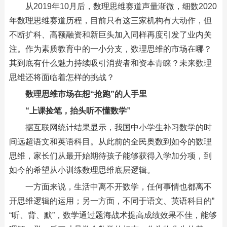
从2019年10月后，数理思维赛道声量渐微，细数2020
年数理思维赛道历程，目前只有这三家机构有大动作，但
不断扩科、高额融资和新巨头加入同样再度引发了业内关
注。作为素质教育中的一小分支，数理思维的市场在哪？
其到底有什么魅力持续吸引消费者和资本青睐？未来数理
思维还将面临着怎样的挑战？
数理思维市场在想“抢跑”的人手里
“上课捡笔，抬头听不懂数学”
据互联网统计结果显示，我国中小学生补习数学的时
间远超语文和英语科目。从此前的全民奥数到如今的数理
思维，家长们从最开始期待孩子能够获得入学加分项，到
如今的希望从小训练数理思维底层逻辑。
一方面来说，生活中离不开数学，任何事情也都离不
开思维逻辑的运用；另一方面，不同于语文、英语科目的”
“听、背、默”，数学通过题海战术提高成绩效果不佳，能够