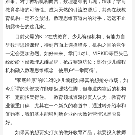
难事。对于教培机构而言，数理思维的出现，增加了学前
教育参培的可能性。成为天然的引流资源后，其余在线教
育机构一定不会放过。数理思维赛道内的对手，远远不止
初露锋芒的这几家。
目前火爆的K12在线教育、少儿编程机构，有能力自
研数理思维课程，待到市面上选择增多，机构之间的竞争
一定会更加激烈。如好未来、掌门1对1、VIPKID等巨头已
经纷纷下设数理思维品牌，抢占赛道坑位；部分少儿编程
机构融入数理思维概念，使用户“一举两得”。
“家底雄厚”的K12和少儿编程如果真的想抢夺市场，如
今所谓的头部或许能够勉强站住脚，但赛道内靠后的机构
不一定能招架得住。一教育领域资深投资人认为，教育行
业很重口碑，尤其在一个新兴的赛道中，通过转介绍率和
复购率，我们基本能够判断企业的大致运营情况是否良
好。
如果真的想要实打实的做好教育产品，就要投入教师