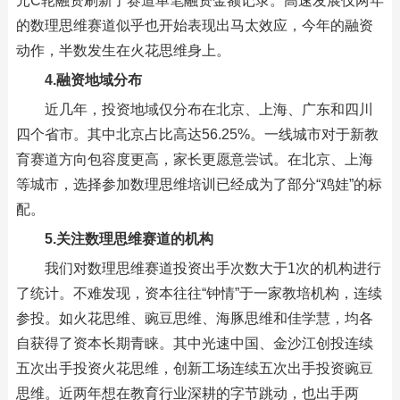
元C轮融资刷新了赛道单笔融资金额记录。高速发展仅两年
的数理思维赛道似乎也开始表现出马太效应，今年的融资
动作，半数发生在火花思维身上。
4.融资地域分布
近几年，投资地域仅分布在北京、上海、广东和四川
四个省市。其中北京占比高达56.25%。一线城市对于新教
育赛道方向包容度更高，家长更愿意尝试。在北京、上海
等城市，选择参加数理思维培训已经成为了部分“鸡娃”的标
配。
5.关注数理思维赛道的机构
我们对数理思维赛道投资出手次数大于1次的机构进行
了统计。不难发现，资本往往“钟情”于一家教培机构，连续
参投。如火花思维、豌豆思维、海豚思维和佳学慧，均各
自获得了资本长期青睐。其中光速中国、金沙江创投连续
五次出手投资火花思维，创新工场连续五次出手投资豌豆
思维。近两年想在教育行业深耕的字节跳动，也出手两