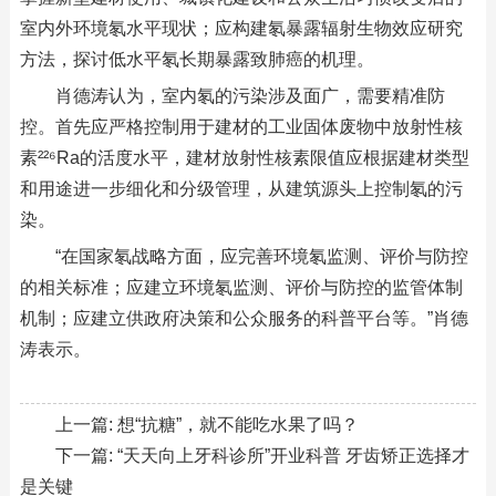
室内外环境氡水平现状；应构建氡暴露辐射生物效应研究
方法，探讨低水平氡长期暴露致肺癌的机理。
肖德涛认为，室内氡的污染涉及面广，需要精准防
控。首先应严格控制用于建材的工业固体废物中放射性核
素²²⁶Ra的活度水平，建材放射性核素限值应根据建材类型
和用途进一步细化和分级管理，从建筑源头上控制氡的污
染。
“在国家氡战略方面，应完善环境氡监测、评价与防控
的相关标准；应建立环境氡监测、评价与防控的监管体制
机制；应建立供政府决策和公众服务的科普平台等。”肖德
涛表示。
上一篇:
想“抗糖”，就不能吃水果了吗？
下一篇:
“天天向上牙科诊所”开业科普 牙齿矫正选择才
是关键