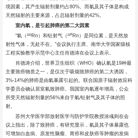
境因素，其产生辐射剂量约占80%。而氡及其子体是构成
天然辐射的主要来源，占总辐射剂量的42%。
室内氡，是引起肺癌的第二大因素
“氡（²²²Rn）和钍射气（²²⁰Rn）是同位素，是天然放
射性气体，无处不在。”会议执行主席、南华大学国家级核
工程实验教学示范中心主任肖德涛在会议上表示。
肖德涛介绍，世界卫生组织（WHO）确认氡是19种最
主要致癌物质之一，是仅次于吸烟致肺癌的第二大诱因，
3%-14%的肺癌是由氡暴露引起的。联合国原子辐射效应科
学委员会确认居室氡致肺癌。我国室内氡逐年增高，公众
所受天然辐射剂量的56%来自于氡/钍射气及其子体的照
射。
苏州大学医学部放射医学与防护学院教授涂彧则在会
议上指出，除了致肺癌，有研究显示，氡及其子体暴露也
可增加白血病、原发性脑瘤、胃癌和皮肤癌等肿瘤的发病