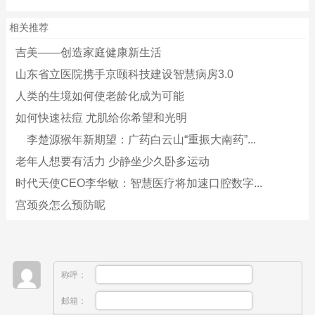
相关推荐
吉美——创造家庭健康新生活
山东省立医院携手京颐科技建设智慧病房3.0
人类的生境如何使老龄化成为可能
如何快速祛痘 尤肌给你希望和光明
李楚源猴年新期望：广药白云山“重振大南药”...
老年人想要有活力 少静坐少久卧多运动
时代天使CEO李华敏：智慧医疗将加速口腔数字...
宫颈炎怎么预防呢
称呼：
邮箱：