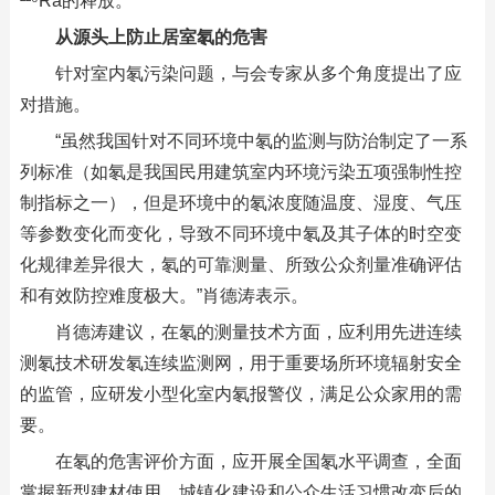
²²⁶Ra的释放。
从源头上防止居室氡的危害
针对室内氡污染问题，与会专家从多个角度提出了应
对措施。
“虽然我国针对不同环境中氡的监测与防治制定了一系
列标准（如氡是我国民用建筑室内环境污染五项强制性控
制指标之一），但是环境中的氡浓度随温度、湿度、气压
等参数变化而变化，导致不同环境中氡及其子体的时空变
化规律差异很大，氡的可靠测量、所致公众剂量准确评估
和有效防控难度极大。”肖德涛表示。
肖德涛建议，在氡的测量技术方面，应利用先进连续
测氡技术研发氡连续监测网，用于重要场所环境辐射安全
的监管，应研发小型化室内氡报警仪，满足公众家用的需
要。
在氡的危害评价方面，应开展全国氡水平调查，全面
掌握新型建材使用、城镇化建设和公众生活习惯改变后的