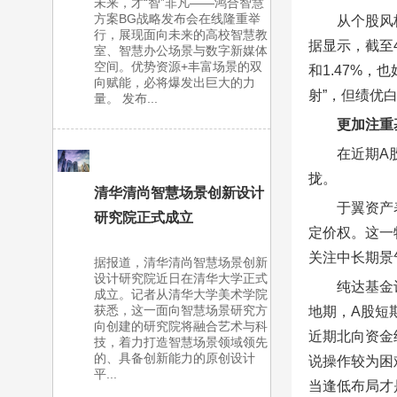
未来，才“智”非凡——鸿合智慧
方案BG战略发布会在线隆重举
从个股风
行，展现面向未来的高校智慧教
据显示，截至4
室、智慧办公场景与数字新媒体
空间。优势资源+丰富场景的双
和1.47%
向赋能，必将爆发出巨大的力
射”，但绩优
量。 发布...
更加注重
在近期A
拢。
清华清尚智慧场景创新设计
于翼资产
研究院正式成立
定价权。这一
关注中长期景
据报道，清华清尚智慧场景创新
设计研究院近日在清华大学正式
纯达基金
成立。记者从清华大学美术学院
获悉，这一面向智慧场景研究方
地期，A股短
向创建的研究院将融合艺术与科
近期北向资金
技，着力打造智慧场景领域领先
的、具备创新能力的原创设计
说操作较为困
平...
当逢低布局才