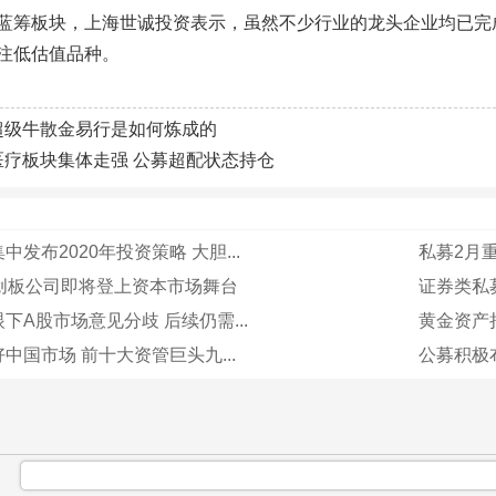
蓝筹板块，上海世诚投资表示，虽然不少行业的龙头企业均已完成
注低估值品种。
超级牛散金易行是如何炼成的
医疗板块集体走强 公募超配状态持仓
发布2020年投资策略 大胆...
私募2月重
科创板公司即将登上资本市场舞台
证券类私
下A股市场意见分歧 后续仍需...
黄金资产
中国市场 前十大资管巨头九...
公募积极布
：