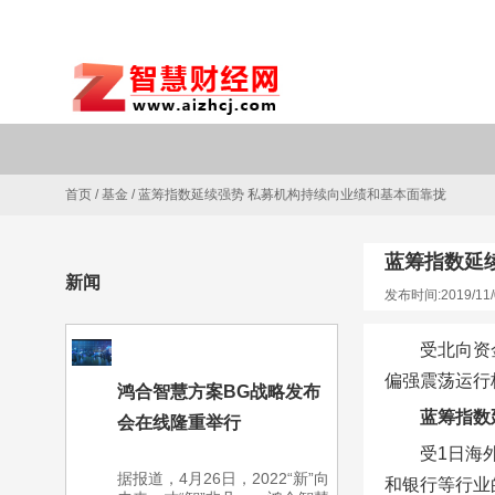
首页
/
基金
/
蓝筹指数延续强势 私募机构持续向业绩和基本面靠拢
蓝筹指数延
新闻
发布时间:2019/11/
受北向资
偏强震荡运行
鸿合智慧方案BG战略发布
蓝筹指数
会在线隆重举行
受1日海
据报道，4月26日，2022“新”向
和银行等行业