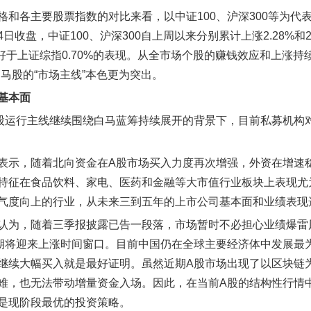
格和各主要股票指数的对比来看，以中证100、沪深300等为代
日收盘，中证100、沪深300自上周以来分别累计上涨2.28%和2
，也好于上证综指0.70%的表现。从全市场个股的赚钱效应和上涨
白马股的“市场主线”本色更为突出。
基本面
股运行主线继续围绕白马蓝筹持续展开的背景下，目前私募机构
表示，随着北向资金在A股市场买入力度再次增强，外资在增速
特征在食品饮料、家电、医药和金融等大市值行业板块上表现尤
气度向上的行业，从未来三到五年的上市公司基本面和业绩表现
认为，随着三季报披露已告一段落，市场暂时不必担心业绩爆雷
期将迎来上涨时间窗口。目前中国仍在全球主要经济体中发展最
继续大幅买入就是最好证明。虽然近期A股市场出现了以区块链
难，也无法带动增量资金入场。因此，在当前A股的结构性行情
是现阶段最优的投资策略。