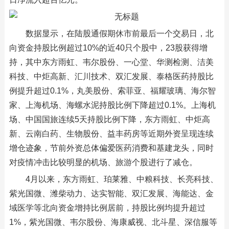
数据显示，在陆股通假期休市前最后一个交易日，北
向资金持股比例超过10%的近40只个股中，23股获得增
持，其中东方雨虹、韦尔股份、一心堂、华测检测、洁美
科技、中炬高新、汇川技术、双汇发展、泰格医药持股比
例提升超过0.1%，丸美股份、索菲亚、福耀玻璃、海尔智
家、上海机场、海螺水泥持股比例下降超过0.1%。上海机
场、中国国旅连续5天持股比例下降，东方雨虹、中炬高
新、云南白药、生物股份、益丰药房等近期外资呈现连续
增仓迹象，节前外资总体偏爱医药消费和基建龙头，同时
对疫情冲击比较明显的机场、旅游个股进行了减仓。
4月以来，东方雨虹、珀莱雅、中粮科技、长亮科技、
紫光国微、潍柴动力、达实智能、双汇发展、海能达、金
域医学等北向资金增持比例居前，持股比例均提升超过
1%，紫光国微、韦尔股份、海康威视、北斗星、深信服等