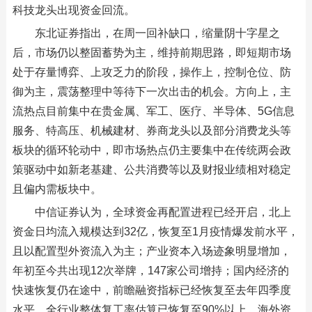
科技龙头出现资金回流。
东北证券指出，在周一回补缺口，缩量阴十字星之
后，市场仍以整固蓄势为主，维持前期思路，即短期市场
处于存量博弈、上攻乏力的阶段，操作上，控制仓位、防
御为主，震荡整理中等待下一次出击的机会。方向上，主
流热点目前集中在贵金属、军工、医疗、半导体、5G信息
服务、特高压、机械建材、券商龙头以及部分消费龙头等
板块的循环轮动中，即市场热点仍主要集中在传统两会政
策驱动中如新老基建、公共消费等以及财报业绩相对稳定
且偏内需板块中。
中信证券认为，全球资金再配置进程已经开启，北上
资金日均流入规模达到32亿，恢复至1月疫情爆发前水平，
且以配置型外资流入为主；产业资本入场迹象明显增加，
年初至今共出现12次举牌，147家公司增持；国内经济的
快速恢复仍在途中，前瞻融资指标已经恢复至去年四季度
水平，全行业整体复工率估算已恢复至90%以上。海外资