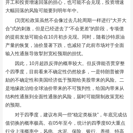
开工和投资增速回落的担心，也可能不会兑现，投资增速
大幅回落的风险可能要到明年年中。
(3)宽松政策虽然不会像过去几轮周期一样进行“大开大
合”式的刺激，但是已经进去了“不会更差”的阶段，专项债
的提前发放可能会在10月初步兑现。同时，随着沙特原油
产量的恢复，油价显著下跌，也减轻了此前市场对于全面
输入性通胀导致掣肘宽松预期的担忧。
因此，10月超跌反弹的概率较大。但反弹能否贯穿整
个四季度，目前看来不确定性仍然较多，一是特朗普被弹
劾的不确定性和美国经济低于预期给美股带来的风险。二
是地缘政治给全球油价带来的不可预判性，给国内带来从
结构性通胀到全面性通胀的风险，届时可能限制政策宽松
的预期。
对于四季度，建议布局一些“稳定类板块”，年底完成估
值切换的概率极高。在05年至今，统计的四季度60大重点
行业上涨概率中，风电、水泥、保险、银行、养殖、特高