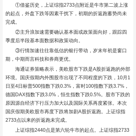
①借鉴历史，上证综指2733点附近是牛市第二波上涨
的起点，外盘下跌等因素干扰下，初期的折返跑蓄势尚未
完成。
②主升浪加速需要确认基本面或政策面向好，跟踪四
季度后半段基本面数据和政策动向。
③行情加速往往靠低估的银行带动，岁末年初是窗口
期，中期而言科技和券商更优。
海通证券策略表示，美欧股市下跌是A股折返跑的外部
环境。国庆假期内外围股市出现了不同程度的下跌，10月1
日至4日标普500指数下跌0.3%，富时100指数下跌3.7%，
德国DAX指数下跌3.0%，恒生指数下跌0.5%。股市下跌的
原因源自经济下行压力加大以及国际关系再度紧张。本次
国庆假期美欧股市再度下跌将加剧A股折返跑。上证综指
2733点以来的折返跑未完成。
上证综指2440点是第六轮牛市的起点。上证综指2733