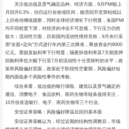
关注低估值及景气确定品种。经济方面，9月PMI较上
月回升0.3%，但仍运行在收缩区间，能否回升至荣枯线以
上仍有待继续观察，同时全球经济增长下行明显，各国PMI
均不同程度下滑，对经济的冲击不可忽视，下行压力仍然
较大；流动性方面，目前国内流动性维持充裕，9月央行采
用“全面+定向”方式进行年内第三次降准，释放资金约9000
亿元。票据直贴利率下行明显，隔夜拆借利率及7天期质押
回购利率也大幅下行至7月初流动性十分宽裕时的水平；政
策和风险偏好层面，政策处于阶段性空窗期，风险偏好短
期内面临多个风险性事件的考验。
综合来看，低估值的银行保险、建筑以及景气确定的
通信、消费电子、食品饮料、医药生物等链条值得关注，
10月份首选银行、电子、医药生物等三个行业。
安信证券策略：风险偏好降温后回归基本面
安信证券策略认为，经过近期的结构性调整后，市场