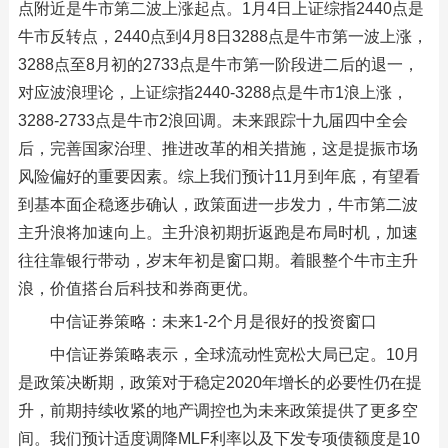
点附近是牛市第二波上涨起点。1月4日上证综指2440点是
牛市反转点，2440点到4月8日3288点是牛市第一波上涨，
3288点至8月初的2733点是牛市第一阶段进二后的退一，
对应波浪理论，上证综指2440-3288点是牛市1浪上涨，
3288-2733点是牛市2浪回调。未来跟踪十九届四中全会
后，完善国家治理、推进改革的相关措施，这是提振市场
风险偏好的重要因素。综上我们预计11月到年底，有望看
到基本面企稳逐步确认，政策面进一步发力，牛市第二波
主升浪将加速向上。主升浪初期折返跑是布局时机，加速
往往靠银行带动，岁末年初是窗口期。着眼整个牛市主升
浪，价值搭台后科技和券商更优。
中信证券策略：未来1-2个月是很好的投资窗口
中信证券策略表示，全球流动性宽松大局已定。10月
是政策决断期，政策对于稳定2020年增长的必要性仍在提
升，前期持续收紧的地产调控也为未来政策提供了更多空
间。我们预计适度调降MLF利率以及下发专项债额度是10