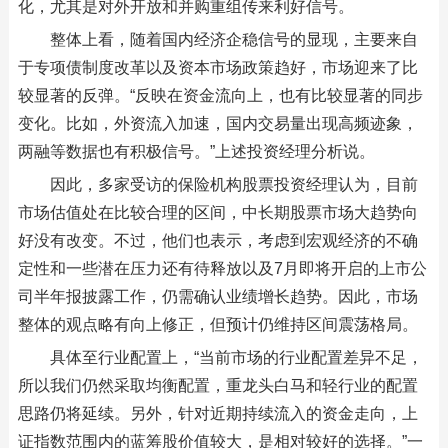
化，尤其是对外开放和并购重组传来利好信号。
整体上看，随着国内经济企稳信号的显现，主要来自
于专项债制度改革以及资本市场政策趋好，市场迎来了比
较显著的反弹。“反映在资金流向上，也有比较显著的同步
变化。比如，外资流入加速，国内交易量出现高频迹象，
两融等数据也有积极信号。”上述投资经理分析说。
因此，多家受访的保险机构股票投资经理认为，目前
市场估值处在比较合理的区间，中长期股票市场大趋势向
好没有改变。不过，他们也表示，考虑到宏观经济的不确
定性和一些潜在压力还有待释放以及7月即将开启的上市公
司半年报披露工作，仍需确认业绩增长趋势。因此，市场
整体的观点略有向上修正，但预计仍维持区间震荡格局。
具体至行业配置上，“当前市场的行业配置差异不足，
所以我们仍然采取均衡配置，重龙头白马和轻行业的配置
思路仍将延续。另外，针对近期持续流入的资金走向，上
证指数范围内的蓝筹股价值较大，是相对较好的选择。”一