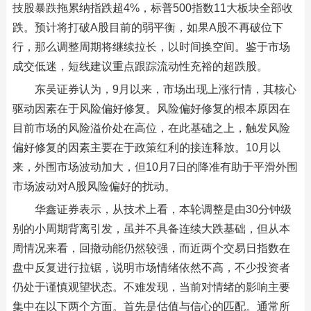
技股暴跌拖累纳指跌超4%，标普500指数11大板块全部收
跌。预计将打破A股目前的弱平衡，如果A股不再破位下
行，那么调整周期将继续拉长，以时间换空间。鉴于市场
成交低迷，短线建议重点跟踪流动性充裕的超跌股。
东吴证券认为，9月以来，市场出现上涨行情，其核心
驱动因素在于风险偏好修复。风险偏好修复的根本原因在
目前市场的风险溢价处在高位，在此基础之上，触发风险
偏好修复的因素主要在于政策红利的接连释放。10月以
来，外围市场波动加大，但10月7日的降准有助于平滑外围
市场波动对A股风险偏好的扰动。
华鑫证券表示，从技术上看，本轮调整是由30分钟级
别的小周期背离引发，虽并不具备连续大跌基础，但从本
周情况来看，回撤动能仍然较强，而近两个交易日指数在
盘中反复进行拉锯，说明市场情绪依然不高，不少投资者
仍处于谨慎观望状态。不难发现，当前对情绪的影响主要
集中在以下两个方面。首先是估值与信心的匹配。通常所