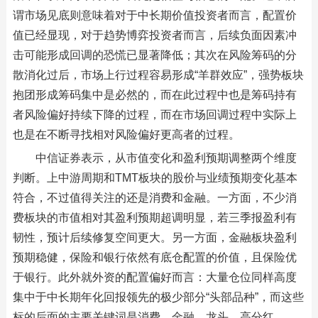
谓市场见底则意味着对于中长期价值投资者而言，配置价
值已经显现，对于趋势博弈投资者而言，后续负面因素冲
击可能形成回调的恐慌已显著降低；其次在风险筹码的分
散消化过后，市场上行过程容易形成“羊群效应”，强势板块
抱团形成筹码集中是必然的，而在此过程中也是筹码持有
者风险偏好持续下降的过程，而在市场回调过程中实际上
也是在不断寻找相对风险偏好更高者的过程。
中信证券表示，从市值变化和盈利预期调整两个维度
判断。上中游周期和TMT板块的股价与业绩预期变化基本
符合，不过值得关注的还是消费和金融。一方面，不少消
费板块的市值相对其盈利预期超调明显，若三季报盈利有
韧性，预计后续修复空间更大。另一方面，金融板块盈利
预期稳健，保险和银行依然有底仓配置的价值，且保险优
于银行。此外就外资的配置偏好而言：大量仓位同样高度
集中于中长期年化回报领先的极少部分“头部品种”，而这些
标的后面的主要关键词是消费、金融、龙头、高分红。