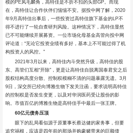
模的PE凤毛麟角，高特佳是不折不扣的头部GP。而现
在，高特佳让合作伙伴们惴惴不安。据投中网了解，2020
年9月高特佳出事后，一些投资过高特佳旗下基金的LP不
得不进行了一轮自查研判风险。这种情况下，高特佳显然
已不可能继续开展募资。一位市场化母基金高管向投中网
评论道：“无论它投资业绩有多好，基本上不可能过得了机
构投资人的风控。”
2021年3月以来，高特佳内斗突然升级，高特佳的股
东、高管们互相“开除”，更是让高特佳自脱离国泰君安之后
股权结构高度分散、控制权模糊不清的问题暴露无遗。3月
9日，深交所已经向博雅生物下发关注函，要求说明高特佳
的控制权是否发生变更，以及对华润医药受让股份的影
响。市值百亿的博雅生物是高特佳手中最后一张王牌。
60亿元债务压顶
眼下的乱局看似源于原董事长蔡达健的家务事，但要
追究祸根，应该是四年前的那场并购豪赌带来的巨额债