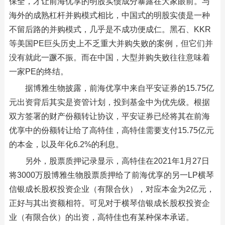
保全，才让前海优享的明股实债成分暴露在大家眼前。与
海外的成熟杠杆并购模式相比，中国式的明股实债是一种
不留后路的并购模式，几乎是不成功便成仁。黑石、KKR
等美国PE巨头历史上不乏重大并购失败的案例，但它们并
没有就此一蹶不振。而在中国，大型并购失败往往意味着
一家PE的终结。
据博雅生物披露，前海优享中来自平安证券的15.75亿
元出资背后其实是资管计划，投到基金中为优先级。根据
双方签署的财产份额转让协议，平安证券已经将其在前海
优享中的份额转让给了高特佳，高特佳需要支付15.75亿元
的本金，以及年化6.2%的利息。
另外，股票质押记录显示，高特佳在2021年1月27日
将3000万股博雅生物股票质押给了前海优享的另一LP横琴
信银成长股权投资企业（有限合伙），对应本金为2亿元，
正好与其出资额相符。可见对于横琴信银成长股权投资企
业（有限合伙）的出资，高特佳也有某种保本承诺。