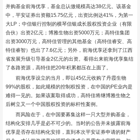
并购基金前海优享，基金总认缴规模高达38亿元。该基金
中，平安证券出资额15.75亿元，出资比例达41%，为第一
大LP；中信银行控制的横琴信银成长股权投资企业（有限
合伙）出资2亿元；博雅生物出资5000万元；高特佳集团
出资3000万元，高特佳管理的其他基金（高特佳睿安、高
特佳睿智）也出了7.6亿元；另外，前海优享还拿到了江西
省发展升级引导基金2亿元的出资。看得出来前海优享集结
了各路资源，高特佳把20年积累都压在上面了。
前海优享设立的当月，即以45亿元收购了丹霞生物
99%的股权，如此规模的控制权投资，在中国的PE业内是
难得一见的。如果该案取得成功，高特佳将继博雅生物之
后树立又一个中国股权投资的标杆性案例。
而风险在于，在中国要募集这样一只大型并购基金，
结构化安排几乎是必不可少的。当时的公告并未披露前海
优享是否存在结构化安排，直到本次平安证券申请的财产