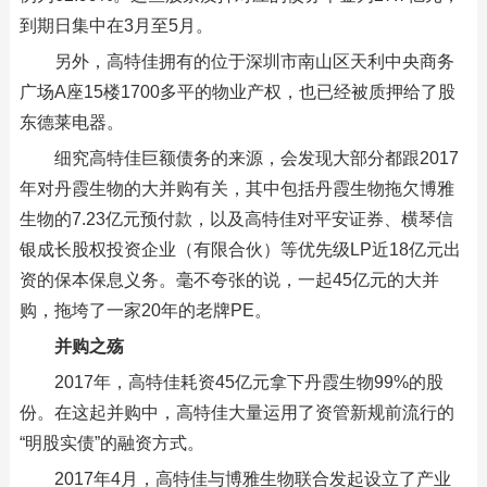
到期日集中在3月至5月。
另外，高特佳拥有的位于深圳市南山区天利中央商务
广场A座15楼1700多平的物业产权，也已经被质押给了股
东德莱电器。
细究高特佳巨额债务的来源，会发现大部分都跟2017
年对丹霞生物的大并购有关，其中包括丹霞生物拖欠博雅
生物的7.23亿元预付款，以及高特佳对平安证券、横琴信
银成长股权投资企业（有限合伙）等优先级LP近18亿元出
资的保本保息义务。毫不夸张的说，一起45亿元的大并
购，拖垮了一家20年的老牌PE。
并购之殇
2017年，高特佳耗资45亿元拿下丹霞生物99%的股
份。在这起并购中，高特佳大量运用了资管新规前流行的
“明股实债”的融资方式。
2017年4月，高特佳与博雅生物联合发起设立了产业