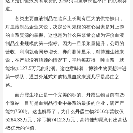
这正是价值投资者最爱的“拴条狗当董事长也不怕”的优质赛
道。
各类主要血液制品在临床上长期有巨大的供给缺口，
对血液制品企业来说，决定公司规模的核心因素是对上游
的血浆资源的掌握。这也是为什么采浆量会成为评价血液
制品企业规模的第一指标。因为一旦采浆量提升，公司的
营收、利润就会同步增长。券商测算显示，对博雅生物来
说，在产能没有瓶颈的情况下，平均每获得一吨血浆，就
能增加127.5万元的利润。这也意味着，博雅生物要想冲进
第一梯队，通过外延式并购拓展血浆来源几乎是必由之
路。
而丹霞生物正是一个完美的标的。丹霞生物目前有25
个浆站，目前是血制品行业中采浆站最多的企业，满产产
能约750吨。这也解释了，为什么丹霞生物2016年营收仅
5264.33万元，净亏损7412.3万元，高特佳却愿意付出高达
45亿元的估值。