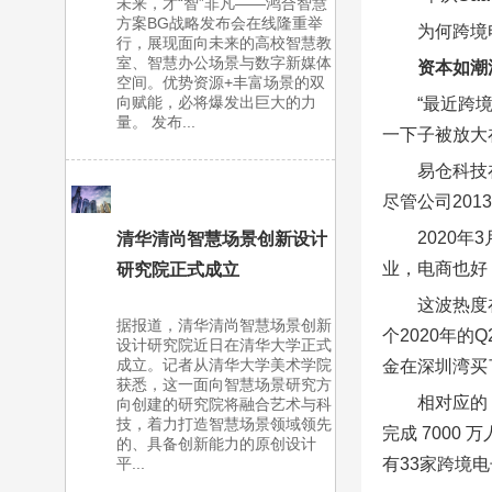
未来，才“智”非凡——鸿合智慧
方案BG战略发布会在线隆重举
为何跨境
行，展现面向未来的高校智慧教
室、智慧办公场景与数字新媒体
资本如潮
空间。优势资源+丰富场景的双
向赋能，必将爆发出巨大的力
“最近跨
量。 发布...
一下子被放大
易仓科技
尽管公司20
2020
清华清尚智慧场景创新设计
业，电商也好
研究院正式成立
这波热度
据报道，清华清尚智慧场景创新
个2020年
设计研究院近日在清华大学正式
成立。记者从清华大学美术学院
金在深圳湾买
获悉，这一面向智慧场景研究方
相对应的
向创建的研究院将融合艺术与科
技，着力打造智慧场景领域领先
完成 7000
的、具备创新能力的原创设计
有33家跨境
平...