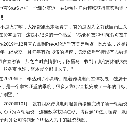
电商SaaS这样一个细分赛道，在短短时间内频频获得巨额融资
涌
境不是火了嘛，大家都跑出来融资了，有的是因为之前被国内巨
在资本面前，这是我很深的一个感受。”易仓科技CEO陈磊对投
在2019年12月宣布拿到Pre-A轮近千万美元融资，陈磊说，
13年已经成立，且每年有7到8倍的增速，陈磊依然坚持没有去融
年3月官宣融资，加之当时疫情影响，陈磊马上收到了其他机构的
，服务商也好，资本就全部进来了。”
在2020年下半年达到了小高峰。随着跨境电商整体发展，独属于
的Q2，是一个非常旺盛的季度，很多人靠Q2直接完成了一年的目
了别墅。”
：2020年10月，就有四家跨境电商服务商接连完成了新一轮融资：
 万人民币的 A 轮融资；连连数字获得红杉、博裕超10亿元融资，
电子商务公司得到超70.9亿人民币的融资额度。