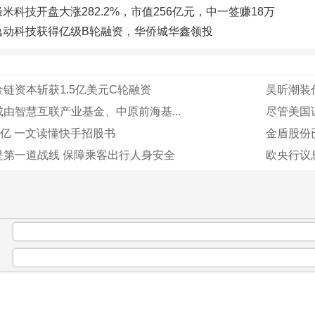
极米科技开盘大涨282.2%，市值256亿元，中一签赚18万
逸动科技获得亿级B轮融资，华侨城华鑫领投
链资本斩获1.5亿美元C轮融资
吴昕潮装
由智慧互联产业基金、中原前海基...
尽管美国证
3亿 一文读懂快手招股书
金盾股份
是第一道战线 保障乘客出行人身安全
欧央行议
：
：