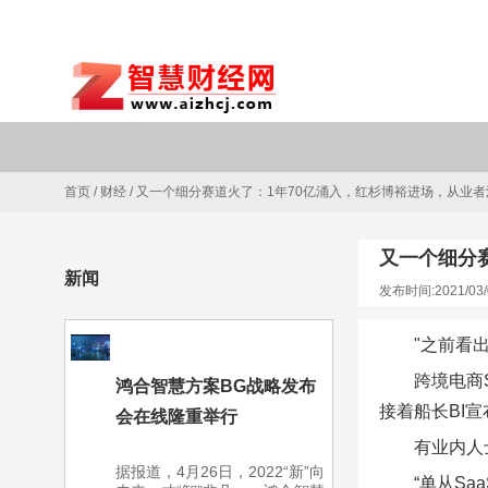
首页
/
财经
/
又一个细分赛道火了：1年70亿涌入，红杉博裕进场，从业
又一个细分
新闻
发布时间:2021/03/
"之前看
跨境电商
鸿合智慧方案BG战略发布
接着船长BI
会在线隆重举行
有业内人
据报道，4月26日，2022“新”向
“单从S