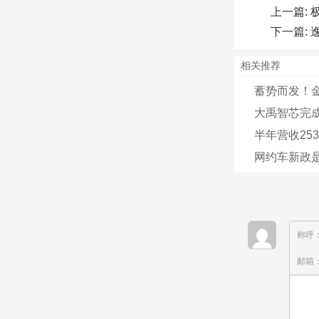
上一篇:
下一篇:
相关推荐
蓄势而发！金
大禹智芯完成
半年营收25
网约车新政
称呼
邮箱