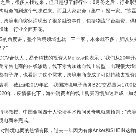
PR之后，很多人找过来，但只是想了解行业；6月份之后，行业
构就会闻到这个气味过来。而且大家都会（集中）投一家。”陈
，跨境电商突然涌现出了很多融资事件，包括物流平台融资、供
增速，行业全面开花。
aaS的角度讲，整个跨境领域也就二三十家，本来就不多，所以
？”
CCV合伙人，易仓科技的投资人Melissa也表示，“我们从2
美零售电商的在线渗透，线下零售加速向线上转型，出现很大增量
都有子弹，也看到了这个需求，跨境电商变成了可以持续去投资
表明，截止到2019年底，我国跨境电子商务B2C交易量为170
2020年，疫情催化下，海外消费者的线上购买习惯加速养成，
特聘教授、中国金融四十人论坛学术顾问黄奇帆就曾预判：“跨境电
境电商来完成。”
本对跨境电商的热情有限，过去一年因为有像Anker和SHEIN