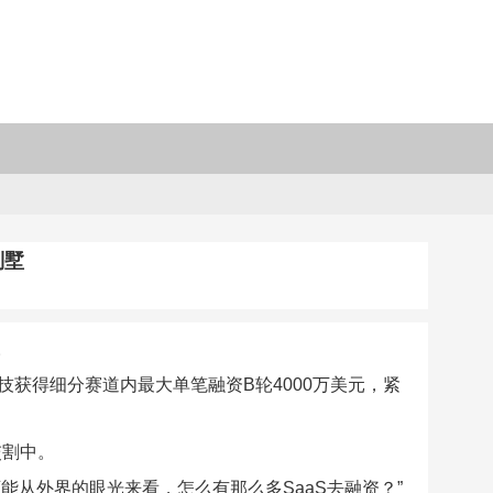
别墅
。
技获得细分赛道内最大单笔融资B轮4000万美元，紧
交割中。
可能从外界的眼光来看，怎么有那么多SaaS去融资？”