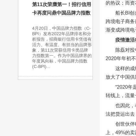
的热议；而资
第11次荣膺第一！招行信用
船长BI
卡再度问鼎中国品牌力指数
跨境电子商务
4月20日，中国品牌力指数（C-
渐变成跨境电
BPI）发布2022年品牌排名和分
析报告，招商银行信用卡凭借有
疫情激活
活力、有温度、有担当的品牌形
陈磊对投
象，第11次荣获信用卡类品牌
力指数第一。作为中国品牌界的
2020年年初
年度风向标，中国品牌力指数
(C-BPI)...
这样的成
放大了中国供
“202
转线上，流量
也因此，
法把货运出去
创世伙伴
上，49%的