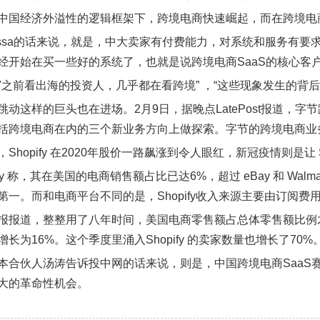
中国经济外溢性的逻辑框架下，跨境电商快速崛起，而在跨境电
lissa的话来说，就是，中大卖家有付费能力，对系统和服务有
经开始在买一些好的系统了，也就是说跨境电商SaaS的核心客
"之前看出海的投资人，几乎都在看跨境” ，“这些现象发生的背
跳动这样的巨头也在进场。2月9日，据晚点LatePost报道，字
括跨境电商在内的三个新业务方向上做探索。字节的跨境电商业
Shopify 在2020年股价一路飙涨到令人眼红，新冠疫情则是让 S
pify 称，其在美国的电商销售额占比已达6%，超过 eBay 和 W
踞第一。而和电商平台不同的是，Shopify收入来源主要由订阅
报报道，整整用了八年时间，美国电商零售额占总体零售额比例才由5
增长为16%。这个季度里涌入Shopify 的卖家数量也增长了70%
本合伙人汤涛告诉投中网的话来说，则是，中国跨境电商SaaS
大的革命性机会。