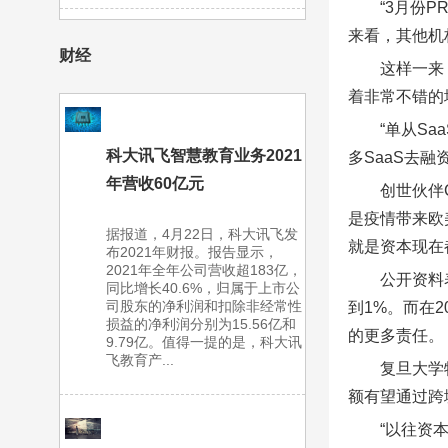
“3月份
来看，其他机
财经
这样一来
着非常不错的
“单从S
科大讯飞智慧教育业务2021
多SaaS去融资
年营收60亿元
创世伙伴
是疫情带来欧
据报道，4月22日，科大讯飞发
就是资本现在
布2021年财报。报告显示，
2021年全年公司营收超183亿，
公开资料
同比增长40.6%，归属于上市公
司股东的净利润和扣除非经常性
到1%。而在
损益的净利润分别为15.56亿和
的更多责任。
9.79亿。值得一提的是，科大讯
飞教育产...
复旦大学
额有望通过跨
“以往资