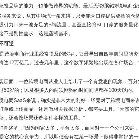
充投品牌的能力，也能做跨界的赋能。最后无论哪家跨境电商企
aS服务来说，从其中物流一条来讲，只要能为口岸提供成熟的仓储
吸引力带来一波充足的B端流量，甚至直接将BC口岸的服务量化
这不是刚性需求，这是垄断需求。
不可逆
，是跨境电商行业里经常提及的数字，它最早出自四年前阿里研究
将达12万亿元。过去几年里，这个数字频繁地出现在各种场合
观层面，一位跨境电商从业人士给出了一个有意思的现象：百分
过50岁的；以及很多人的两次网购的时间间隔都在100天以内。
境电商SaaS来说，确实是非常大的利好：毕竟对于跨境电商来
订单或上传商品，还是做相关数据分析，都需要工具。“天然的
杂，还会按场景还选各种各样的工具。”
样阐述的，“因为国家太多，平台太多，而且对于一个公司来讲
身就是它的核心竞争力，所以即便会有在某一场景下做得非常好的一