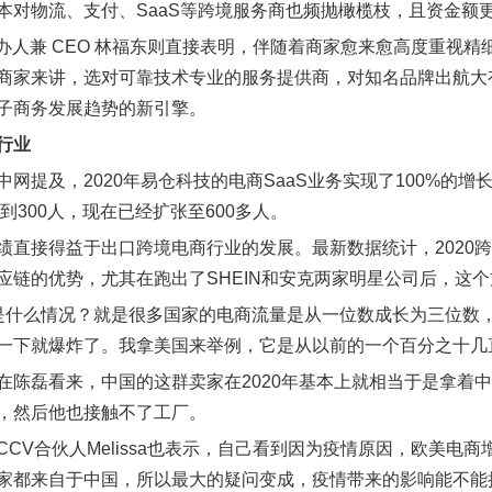
本对物流、支付、SaaS等跨境服务商也频抛橄榄枝，且资金额
创办人兼 CEO 林福东则直接表明，伴随着商家愈来愈高度重视
商家来讲，选对可靠技术专业的服务提供商，对知名品牌出航大有
子商务发展趋势的新引擎。
行业
中网提及，2020年易仓科技的电商SaaS业务实现了100%的
不到300人，现在已经扩张至600多人。
绩直接得益于出口跨境电商行业的发展。最新数据统计，2020
应链的优势，尤其在跑出了SHEIN和安克两家明星公司后，这
0年是什么情况？就是很多国家的电商流量是从一位数成长为三位
一下就爆炸了。我拿美国来举例，它是从以前的一个百分之十几直
在陈磊看来，中国的这群卖家在2020年基本上就相当于是拿着
，然后他也接触不了工厂。
CCV合伙人Melissa也表示，自己看到因为疫情原因，欧美
卖家都来自于中国，所以最大的疑问变成，疫情带来的影响能不能