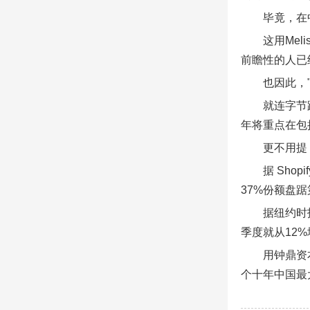
毕竟，在
这用Me
前瞻性的人已
也因此，
就连字节
年将重点在包
更不用提，
据 Sho
37%份额盘
据纽约时
季度就从12%
用钟鼎资
个十年中国最