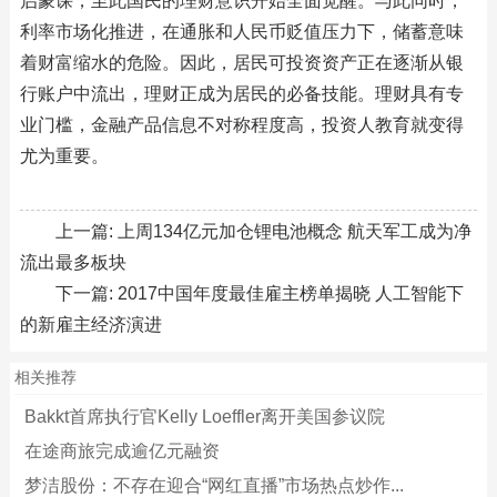
启蒙课，至此国民的理财意识开始全面觉醒。与此同时，
利率市场化推进，在通胀和人民币贬值压力下，储蓄意味
着财富缩水的危险。因此，居民可投资资产正在逐渐从银
行账户中流出，理财正成为居民的必备技能。理财具有专
业门槛，金融产品信息不对称程度高，投资人教育就变得
尤为重要。
上一篇:
上周134亿元加仓锂电池概念 航天军工成为净
流出最多板块
下一篇:
2017中国年度最佳雇主榜单揭晓 人工智能下
的新雇主经济演进
相关推荐
Bakkt首席执行官Kelly Loeffler离开美国参议院
在途商旅完成逾亿元融资
梦洁股份：不存在迎合“网红直播”市场热点炒作...