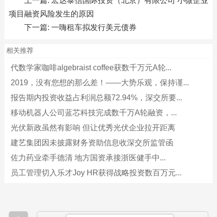
上一篇:
宏达泰信国际投资（北京）有限公司 小微企业
项目融资风险发生的原因
下一篇:
一嗨租车拟发行美元债券
相关推荐
代数学家咖啡algebraist coffee获数千万元A轮...
2019，没有您想的那么差！——大势乐观，保持谨...
报告期内投资收益占利润总额72.94%，深交所要...
移动机器人公司蓝芯科技完成数千万A轮融资，...
光伏新政虽然有影响 但让优秀光伏企业拉开距离
建艺集团因未披露财务资助信息收深交所监管函
佐力药业牵手德清 地方国资承接浙医健手中...
员工管理切入乐才Joy HR获得战略投资数百万元...