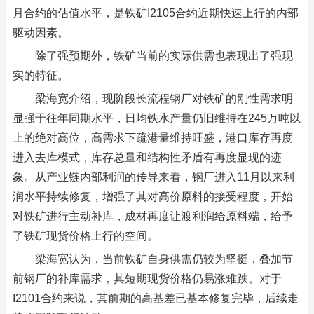
月合约的估值水平，是铁矿I2105合约近期快速上行的内部
驱动因素。
除了强预期外，铁矿当前的实际供需也表现出了强现
实的特征。
梁海宽介绍，现阶段长流程钢厂对铁矿的刚性需求明
显强于往年同期水平，日均铁水产量仍旧维持在245万吨以
上的绝对高位，高需求下疏港量维持旺盛，港口库存再度
进入去库模式，库存总量和结构性矛盾有再度显现的迹
象。从产业链内部利润的传导来看，钢厂进入11月以来利
润水平持续修复，增强了其对高价原料的接受程度，开始
对铁矿进行主动补库，成材再度让渡利润给原料端，给予
了铁矿现货价格上行的空间。
梁海宽认为，当前铁矿自身供需仍较为坚挺，叠加节
前钢厂的补库需求，其短期现货价格仍易涨难跌。对于
I2101合约来说，其前期的高基差已基本修复完毕，后续走