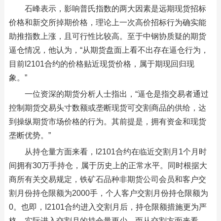
石峰表示，影响普氏指数的两大因素是远期现货招标
价格和新交所掉期价格，理论上一次高价招标行为确实能
助推指数上涨，且可行性比较高。至于中钢协质疑的期货
逼仓情况，他认为，“从期货盘面上看不出存在逼仓行为，
目前I2101合约的价格贴近现货价格，属于期现回归现
象。”
一位资深的期货分析人士指出，“逼仓是指交易者通过
控制期货交易头寸数额或垄断现货可交割商品的供给，达
到操纵期货市场价格的行为。其前提是，拥有资金和现货
垄断优势。”
从持仓量方面来看，I2101合约在临近交割月1个月时
间拥有30万手持仓，属于历史上的正常水平。同时根据大
商所有关交易规定，铁矿石品种非期货公司会员和客户交
割月份持仓限额为2000手，个人客户交割月份持仓限额为
0。也即，I2101合约进入交割月后，持仓限额措施更为严
格，实际进入交割月的持仓量更少。而从交割方面来看，