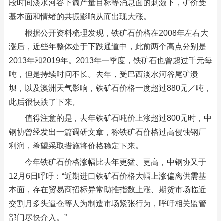
段时间淡水河谷下调产量目标等消息面的刺激下，矿价受
基本面和情绪的共振影响从而出现大涨。
根据公开资料梳理发现，铁矿石价格在2008年左右大
涨后，近些年整体处于下跌通道中，此前两个高点分别是
2013年和2019年。2013年一季度，铁矿石也曾超过千元每
吨，但是持续时间不长。去年，受巴西淡水河谷尾矿溃
坝，以及澳洲天气影响，铁矿石价格一度超过880元／吨，
此后很快跌了下来。
值得注意的是，去年铁矿石吨价上涨超过800元时，中
钢协曾经发出一篇调研文章，称铁矿石价格过高侵蚀钢厂
利润，希望采取措施将价格稳定下来。
今年铁矿石价格涨幅比去年更猛、更高，中钢协又于
12月6日呼吁：“近期进口铁矿石价格大幅上涨偏离供需基
本面，存在贸易商招标异常助推指数上涨、期货市场临近
交割月多头逼仓等人为制造市场紧张行为，呼吁相关监管
部门尽快介入。”