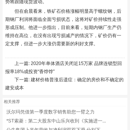
势将跟随现货波动。
但在俞晨看来，铁矿石价格涨幅明显高于螺纹钢，后
期钢厂利润将面临全面亏损状态，这将对矿价持续性走强
形成压制。他进一步指出，目前来看，短期内钢厂生产仍
维持在高位，在没有出现亏损减产的情况下，矿价仍有一
定支撑，但进一步大涨仍需要新的利好支撑。
上一篇:
2020年单体酒店关闭近15万家 品牌连锁型回
报率18%成投资“香饽饽”
下一篇:
建材价格普涨后遗症：确定的房价和不确定的
建安成本
相关推荐
沃尔玛凭借第一季度数字销售助您一臂之力
*ST索菱：第二大股东中山乐兴收到《实施进一...
公牛集团上半年营收与净利润双双下滑 分别下...