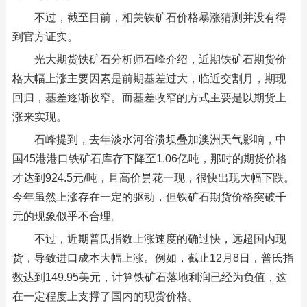
不过，截至目前，相关铁矿石价格暴涨猜测并没有得
到官方证实。
光大期货铁矿石分析师石峰介绍，近期铁矿石期货价
格大幅上涨主要因素是前期基差过大，临近交割月，期现
回归，基差逐渐收窄。而基差收窄的方式主要是以期货上
涨来实现。
石峰提到，去年淡水河谷溃坝叠加澳洲天气影响，中
国45港港口铁矿石库存下降至1.06亿吨，那时的期货价格
才达到924.5元/吨，且高价昙花一现，很快出现大幅下跌。
今年虽然上涨存在一定的驱动，但铁矿石期货价格突破千
元的现象似乎不合理。
不过，近期普氏指数上涨速度的确过快，远超国内现
货，导致进口成本大幅上涨。例如，截止12月8日，普氏指
数达到149.95美元，计算铁矿石落地利润已经为负值，这
在一定程度上支撑了国内的现货价格。