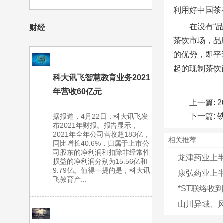
利用好中国茶
在没有“
财经
茶饮市场，品
的优势，即平
起的现制茶饮
科大讯飞智慧教育业务2021
年营收60亿元
上一篇:
下一篇:
据报道，4月22日，科大讯飞发
布2021年财报。报告显示，
2021年全年公司营收超183亿，
相关推荐
同比增长40.6%，归属于上市公
司股东的净利润和扣除非经常性
龙津药业上半年
损益的净利润分别为15.56亿和
9.79亿。值得一提的是，科大讯
康弘药业上半
飞教育产...
*ST联络收
山川异域、风