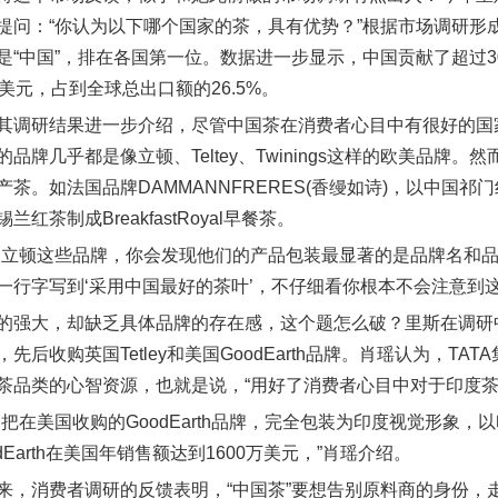
提问：“你认为以下哪个国家的茶，具有优势？”根据市场调研形成
是“中国”，排在各国第一位。数据进一步显示，中国贡献了超过3
美元，占到全球总出口额的26.5%。
其调研结果进一步介绍，尽管中国茶在消费者心目中有很好的国
品牌几乎都是像立顿、Teltey、Twinings这样的欧美品
茶。如法国品牌DAMMANNFRERES(香缦如诗)，以中国祁门红茶为
红茶制成BreakfastRoyal早餐茶。
、立顿这些品牌，你会发现他们的产品包装最显著的是品牌名和
一行字写到‘采用中国最好的茶叶’，不仔细看你根本不会注意到这
的强大，却缺乏具体品牌的存在感，这个题怎么破？里斯在调研中
先后收购英国Tetley和美国GoodEarth品牌。肖瑶认为，
茶品类的心智资源，也就是说，“用好了消费者心目中对于印度茶
它把在美国收购的GoodEarth品牌，完全包装为印度视觉形象
dEarth在美国年销售额达到1600万美元，”肖瑶介绍。
来，消费者调研的反馈表明，“中国茶”要想告别原料商的身份，