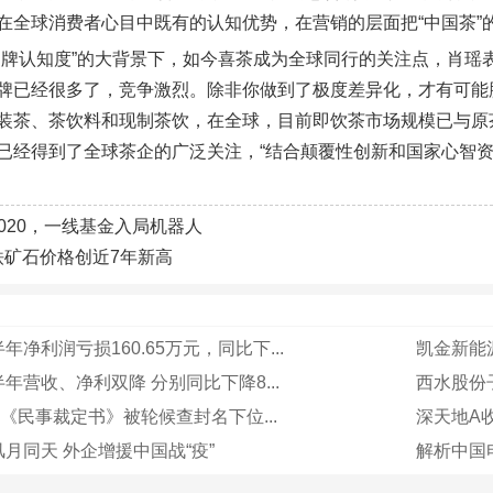
在全球消费者心目中既有的认知优势，在营销的层面把“中国茶”
品牌认知度”的大背景下，如今喜茶成为全球同行的关注点，肖瑶
牌已经很多了，竞争激烈。除非你做到了极度差异化，才有可能
装茶、茶饮料和现制茶饮，在全球，目前即饮茶市场规模已与原
已经得到了全球茶企的广泛关注，“结合颠覆性创新和国家心智资
2020，一线基金入局机器人
铁矿石价格创近7年新高
净利润亏损160.65万元，同比下...
凯金新能
年营收、净利双降 分别同比下降8...
西水股份
到《民事裁定书》被轮候查封名下位...
深天地A
月同天 外企增援中国战“疫”
解析中国