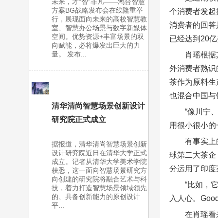
未来，才“智”非凡——鸿合智慧
方案BG战略发布会在线隆重举
个消费者发起
行，展现面向未来的高校智慧教
消费者的回答
室、智慧办公场景与数字新媒体
空间。优势资源+丰富场景的双
已经达到20亿
向赋能，必将爆发出巨大的力
量。 发布...
肖瑶根据
外消费者熟识的
茶作为原料生产
也混合中国与锡兰
清华清尚智慧场景创新设计
“像川宁
研究院正式成立
用很小很小的
有事实上
据报道，清华清尚智慧场景创新
设计研究院近日在清华大学正式
球第二大茶企，
成立。记者从清华大学美术学院
分运用了印度
获悉，这一面向智慧场景研究方
向创建的研究院将融合艺术与科
“比如，
技，着力打造智慧场景领域领先
的、具备创新能力的原创设计
入人心。Goo
平...
在肖瑶看