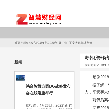
首页
/
保险
/
寿各积极备战2020年“开门红” 平安太保低调行事
寿各积极备战
新闻
发布时间:2019/11/
是像201
据了解，
鸿合智慧方案BG战略发布
力，平安和太
会在线隆重举行
前低后高
据报道，4月26日，2022“新”向
回想20