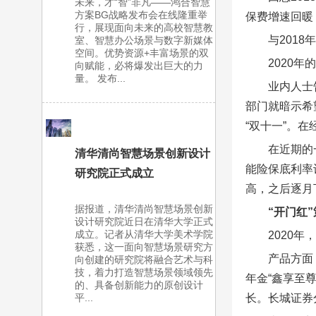
未来，才“智”非凡——鸿合智慧
方案BG战略发布会在线隆重举
保费增速回暖
行，展现面向未来的高校智慧教
与201
室、智慧办公场景与数字新媒体
空间。优势资源+丰富场景的双
2020
向赋能，必将爆发出巨大的力
量。 发布...
业内人士
部门就暗示希
“双十一”。在
在近期的
清华清尚智慧场景创新设计
能险保底利率
研究院正式成立
高，之后逐月
据报道，清华清尚智慧场景创新
“开门红
设计研究院近日在清华大学正式
成立。记者从清华大学美术学院
2020
获悉，这一面向智慧场景研究方
产品方面
向创建的研究院将融合艺术与科
技，着力打造智慧场景领域领先
年金“鑫享至
的、具备创新能力的原创设计
长。长城证券
平...