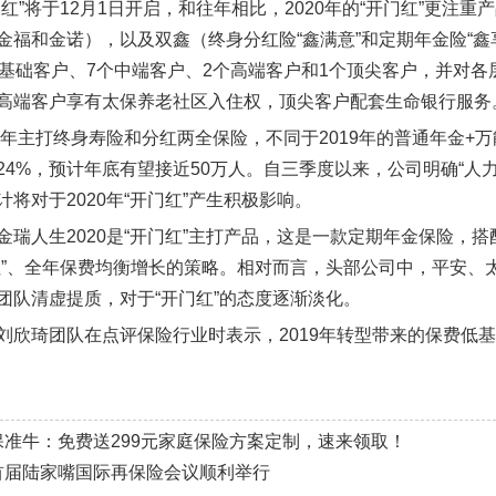
门红”将于12月1日开启，和往年相比，2020年的“开门红”更注
金福和金诺），以及双鑫（终身分红险“鑫满意”和定期年金险“
个基础客户、7个中端客户、2个高端客户和1个顶尖客户，并对
高端客户享有太保养老社区入住权，顶尖客户配套生命银行服务
20年主打终身寿险和分红两全保险，不同于2019年的普通年金+
24%，预计年底有望接近50万人。自三季度以来，公司明确“人
将对于2020年“开门红”产生积极影响。
金瑞人生2020是“开门红”主打产品，这是一款定期年金保险，搭
红”、全年保费均衡增长的策略。相对而言，头部公司中，平安、
团队清虚提质，对于“开门红”的态度逐渐淡化。
刘欣琦团队在点评保险行业时表示，2019年转型带来的保费低基数
保准牛：免费送299元家庭保险方案定制，速来领取！
首届陆家嘴国际再保险会议顺利举行