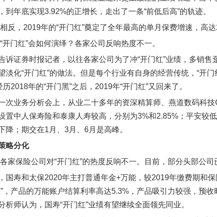
，到年底实现3.92%的正增长，走出了一条“前低后高”的轨迹。
8年相反，2019年的“开门红”奠定了全年最高的单月保费增速，高达
年的“开门红”会如何演绎？各家公司反响热度不一。
告诉证券时报记者，以往各家公司为了冲“开门红”业绩，多销售趸
望淡化“开门红”的做法。但是每个行业有自身的经营传统，“开
经历2018年的“开门黑”之后，2019年“开门红”又回来了。
一次业务分析会上，从业二十多年的资深精算师、燕道数码科技CE
设置中人保寿险和泰康人寿较高，分别为3%和2.85%；平安较低
下降；期交在1月、3月、6月是高峰。
”策略分化
年，各家保险公司对“开门红”的热度反响不一。目前，部分头部公司
，国寿和太保2020年主打普通年金+万能，较2019年缴费期和保
尊”，产品的万能账户结算利率高达5.3%，产品吸引力较强，预收
分析师认为，国寿“开门红”业绩有望继续全面领先同业。