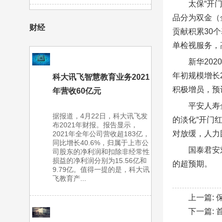
太保“开
品分为双金（
财经
贡献积累30
单检视服务，
新华20
年初规模增长
科大讯飞智慧教育业务2021
积极增员，预计
年营收60亿元
平安人寿
据报道，4月22日，科大讯飞发
的淡化“开门
布2021年财报。报告显示，
对放缓，人力
2021年全年公司营收超183亿，
同比增长40.6%，归属于上市公
国泰君安
司股东的净利润和扣除非经常性
损益的净利润分别为15.56亿和
的超预期。
9.79亿。值得一提的是，科大讯
飞教育产...
上一篇:
下一篇: