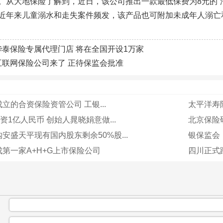
。从大地保险了解到，近日，该公司推出一款最低保费为8元的“淘
近年来儿童溺水和走失案件频发，该产品也可附加未成年人溺亡
华泰保险专属代理门店 将在全国开设1万家
互联网保险公司来了 正待保监会批准
立的合资保险资管公司 工银...
太平洋寿险
资1亿人民币 创始人晁晓娟意做...
北京保险
安盛天平现有国内股东剩余50%股...
银保监会
第一家A+H+G上市保险公司
四川正式跨
：