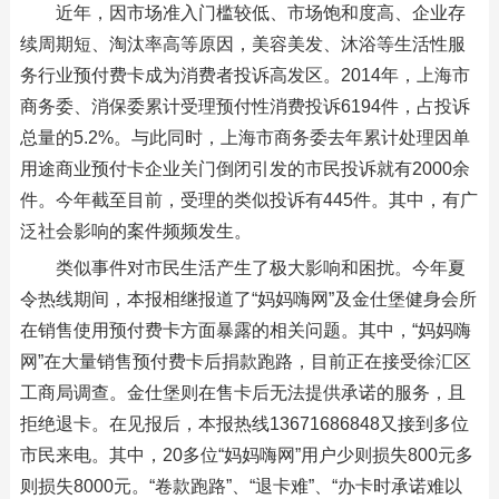
近年，因市场准入门槛较低、市场饱和度高、企业存
续周期短、淘汰率高等原因，美容美发、沐浴等生活性服
务行业预付费卡成为消费者投诉高发区。2014年，上海市
商务委、消保委累计受理预付性消费投诉6194件，占投诉
总量的5.2%。与此同时，上海市商务委去年累计处理因单
用途商业预付卡企业关门倒闭引发的市民投诉就有2000余
件。今年截至目前，受理的类似投诉有445件。其中，有广
泛社会影响的案件频频发生。
类似事件对市民生活产生了极大影响和困扰。今年夏
令热线期间，本报相继报道了“妈妈嗨网”及金仕堡健身会所
在销售使用预付费卡方面暴露的相关问题。其中，“妈妈嗨
网”在大量销售预付费卡后捐款跑路，目前正在接受徐汇区
工商局调查。金仕堡则在售卡后无法提供承诺的服务，且
拒绝退卡。在见报后，本报热线13671686848又接到多位
市民来电。其中，20多位“妈妈嗨网”用户少则损失800元多
则损失8000元。“卷款跑路”、“退卡难”、“办卡时承诺难以