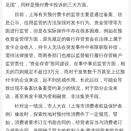
兑现”，同样是预付费卡投诉的三大方面。
目前，上海有关预付费卡的监管主要是通过备案、信
息公示、信用监管的方法加强对发卡行为、资金管理等方
面进行监管，但是在实际操作中存在很多困难。例如在预
收资金管理方面，原先规定的银行存管资金在法律上属于
发卡企业收入，持卡人无法在突发事件中有限获取补偿，
需待法律接管。而商务部门也难以监督银行履行存管账户
监管责任，“资金存管”形同虚设。在事中事后监管方面，相
关的罚则规定不超过3万元，而对于发售数千万甚至上亿预
付卡的企业来说，起不到惩戒作用。长此以往，可能会导
致出现不备案比备案受约束少的情况，对于部分企业来
说，甚至将发卡视为变相融资、非法集资手段。
针对这一情况，市人大在《上海市消费者权益保护条
例》修改时，探索性地对预付性消费作了一定规范。譬
如，消费者要求订立书面合同的，经营者应当与消费者订
立书面合同，并明确了双方的权利义务;要求经营者留存相