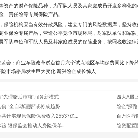
等资产的财产保险品种，为军队人员及其家庭成员开发多样化的
险、责任险等专属保险产品。
，保险机构应当有效分散风险，建立专门的风险数据库，坚持收
商业保险专属产品，营造公平竞争市场环境，对军队单位和军队
展军队单位和军队人员及其家庭成员的保险业务，按照税收法律
保监会：商业车险改革试点首月六个试点地区车均保费同比下降约
寿险市场格局发生巨大变化 新兴险企成长惊人
“先理赔后审核”服务新模式
四大A股
俏 “全自动理赔”或将成趋势
险企“探
共计实现原保险保费收入25537亿...
百万医疗险
验 银保监会推动人身险保单...
险资配置固