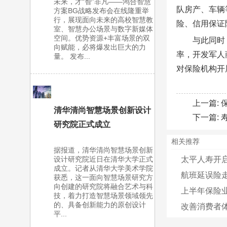
未来，才“智”非凡——鸿合智慧
队房产、车辆
方案BG战略发布会在线隆重举
行，展现面向未来的高校智慧教
险、信用保证
室、智慧办公场景与数字新媒体
空间。优势资源+丰富场景的双
与此同时
向赋能，必将爆发出巨大的力
率，开发军人
量。 发布...
对保险机构开
上一篇:
清华清尚智慧场景创新设计
下一篇:
研究院正式成立
相关推荐
据报道，清华清尚智慧场景创新
太平人寿开启
设计研究院近日在清华大学正式
成立。记者从清华大学美术学院
航班延误险走
获悉，这一面向智慧场景研究方
向创建的研究院将融合艺术与科
上半年保险业
技，着力打造智慧场景领域领先
的、具备创新能力的原创设计
改善消费者体
平...