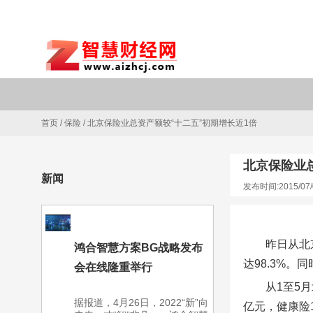
首页
/
保险
/
北京保险业总资产额较“十二五”初期增长近1倍
北京保险业
新闻
发布时间:2015/07/
昨日从北
鸿合智慧方案BG战略发布
达98.3%。
会在线隆重举行
从1至5
据报道，4月26日，2022“新”向
亿元，健康险1