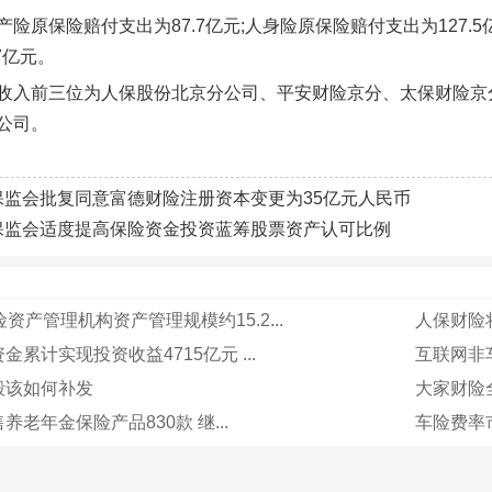
产险原保险赔付支出为87.7亿元;人身险原保险赔付支出为127.5
7亿元。
收入前三位为人保股份北京分公司、平安财险京分、太保财险京
公司。
保监会批复同意富德财险注册资本变更为35亿元人民币
保监会适度提高保险资金投资蓝筹股票资产认可比例
资产管理机构资产管理规模约15.2...
人保财险将
累计实现投资收益4715亿元 ...
互联网非车
毁该如何补发
大家财险
养老年金保险产品830款 继...
车险费率