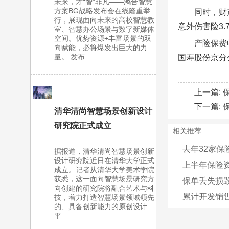
未来，才“智”非凡——鸿合智慧
方案BG战略发布会在线隆重举
同时，财
行，展现面向未来的高校智慧教
意外伤害险3.
室、智慧办公场景与数字新媒体
空间。优势资源+丰富场景的双
产险保费
向赋能，必将爆发出巨大的力
量。 发布...
国寿股份京分
上一篇:
下一篇:
清华清尚智慧场景创新设计
研究院正式成立
相关推荐
去年32家保险
据报道，清华清尚智慧场景创新
设计研究院近日在清华大学正式
上半年保险资金
成立。记者从清华大学美术学院
获悉，这一面向智慧场景研究方
保单丢失损
向创建的研究院将融合艺术与科
累计开发销售
技，着力打造智慧场景领域领先
的、具备创新能力的原创设计
平...