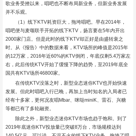
歌业务受挫以来，唱吧也不断布局新业务，但新业务发展
并不乐观。
（1）线下KTV耗资巨大，拖垮唱吧。早在2014年，
唱吧便与麦颂联手开拓的线下KTV，扬言要在5年内开出
2000家门店。但是此时的线下KTV却正好是由盛转衰之
时。从《报告》中的数据来看，KTV场所的峰值是2015年
的12万家，2016年近60%的KTV倒闭，年底仅剩5.4万家左
右，此后传统KTV开始了缓慢下降的趋势，至2019年底全
国共有KTV场所46800家。
在传统KTV没落之时，新型业态迷你KTV也开始快速
发展。但此时唱吧入行已晚，再加上当时知名的入局者已
经有十多家，更何况友唱Mbar、咪哒miniK、雷石、兴糖
等都已有了多轮融资。
除此之外，新型业态迷你KTV市场也趋于饱和。到了
2019年底迷你KTV投放量已突破8万台，市场规模达到
140.5亿元。可以说，不温不火的线下KTV业务，拖垮了唱