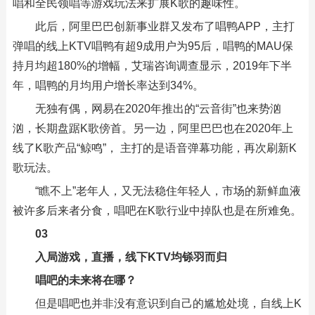
唱和全民领唱等游戏玩法来扩展K歌的趣味性。
此后，阿里巴巴创新事业群又发布了唱鸭APP，主打
弹唱的线上KTV唱鸭有超9成用户为95后，唱鸭的MAU保
持月均超180%的增幅，艾瑞咨询调查显示，2019年下半
年，唱鸭的月均用户增长率达到34%。
无独有偶，网易在2020年推出的“云音街”也来势汹
汹，长期盘踞K歌傍首。另一边，阿里巴巴也在2020年上
线了K歌产品“鲸鸣”， 主打的是语音弹幕功能，再次刷新K
歌玩法。
“瞧不上”老年人，又无法稳住年轻人，市场的新鲜血液
被许多后来者分食，唱吧在K歌行业中掉队也是在所难免。
03
入局游戏，直播，线下KTV均铩羽而归
唱吧的未来将在哪？
但是唱吧也并非没有意识到自己的尴尬处境，自线上K