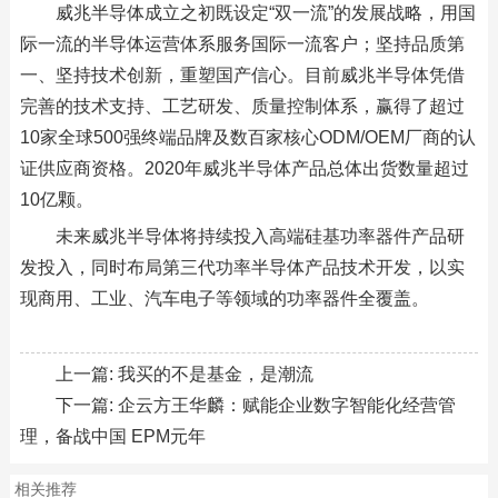
威兆半导体成立之初既设定“双一流”的发展战略，用国
际一流的半导体运营体系服务国际一流客户；坚持品质第
一、坚持技术创新，重塑国产信心。目前威兆半导体凭借
完善的技术支持、工艺研发、质量控制体系，赢得了超过
10家全球500强终端品牌及数百家核心ODM/OEM厂商的认
证供应商资格。2020年威兆半导体产品总体出货数量超过
10亿颗。
未来威兆半导体将持续投入高端硅基功率器件产品研
发投入，同时布局第三代功率半导体产品技术开发，以实
现商用、工业、汽车电子等领域的功率器件全覆盖。
上一篇:
我买的不是基金，是潮流
下一篇:
企云方王华麟：赋能企业数字智能化经营管
理，备战中国 EPM元年
相关推荐