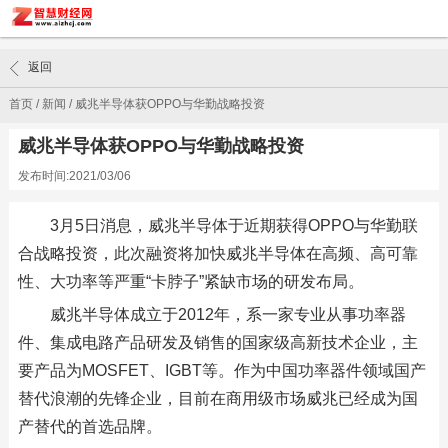
返回
首页
/
新闻
/
威兆半导体获OPPO与华勤战略投资
威兆半导体获OPPO与华勤战略投资
发布时间:2021/03/06
3月5日消息，威兆半导体于近期获得OPPO与华勤联
合战略投资，此次融资将加快威兆半导体在高频、高可靠
性、大功率等严重“卡脖子”紧缺市场的研发布局。
威兆半导体成立于2012年，系一家专业从事功率器
件、集成电路产品研发及销售的国家级高新技术企业，主
要产品为MOSFET、IGBT等。作为中国功率器件领域国产
替代浪潮的先锋企业，目前在商用级市场威兆已经成为国
产替代的首选品牌。